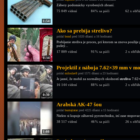
Zábery podomácky vyrobených zbraní.
75 049 videní
84% sa páči
62 x obľ
1:54
Ako sa prebíja strelivo?
pridal
bond
pred 1020 dňami a 16 hodinami
Prebíjanie streliva je proces, pri ktorom sa znova použij
pušný...
17 809 videní
91% sa páči
2 x obľú
0:34
Projektil z náboja 7.62×39 mm v mo
pridal
miloslav8
pred 1571 dňami a 23 hodinami
Je jasné, že mobil za normálnych okolností
strelivo
7.62×
16 144 videní
88% sa páči
2 x obľú
0:30
Arabská AK-47 šou
pridal
buntajtatar
pred 4225 dňami a 15 hodinami
Niekto si kupuje zábavnú pyrotechniku, iní zase stopova
38 517 videní
46% sa páči
26 x obľ
1:08