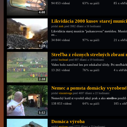
94 053 videní
63% sa páči
85 x obľ
4:08
Likvidácia 2000 kusov starej muníc
pridal
zork
pred 3982 dňami a 16 hodinami
Likvidácia starej munície "pukancovou" metódou. Muníci
zo...
34 844 videní
97% sa páči
21 x obľ
1:29
Streľba z rôznych strelných zbraní n
pridal
buchnad
pred 897 dňami a 19 hodinami
Video bolo natočené len pre edukačné účely. Pri streľbách
13 261 videní
76% sa páči
4 x obľú
2:18
Nemec a pomsta domácky vyrobené
pridal
vincentvega
pred 4697 dňami a 22 hodinami
Nemecký kutil si vyrobil silný prak a ako
strelivo
použil 
138 053 videní
64% sa páči
105 x ob
1:12
Domáca výroba
pridal
explorer
pred 5722 dňami a 23 hodinami