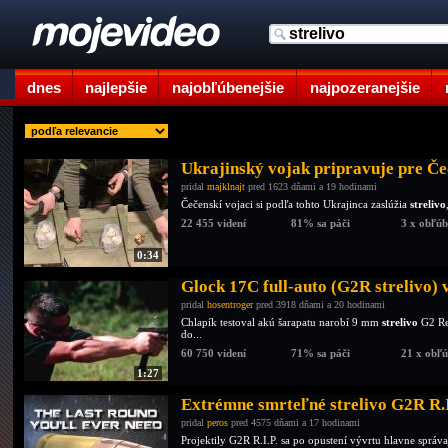
dnes
najlepšie
najobľúbenejšie
najpozeranejšie
Ukrajinský vojak pripravuje pre Čeč
pridal
majklnajt
pred 1623 dňami a 19 hodinami
Čečenskí vojaci si podľa tohto Ukrajinca zaslúžia
strelivo
22 455 videní
81% sa páči
3 x obľú
0:34
Glock 17C full-auto (G2R strelivo) v
pridal
hosentroger
pred 3918 dňami a 20 hodinami
Chlapík testoval akú šarapatu narobí 9 mm
strelivo
G2 Res
do...
60 750 videní
71% sa páči
21 x obľ
1:27
Extrémne smrteľné strelivo G2R R.I
pridal
peros
pred 4575 dňami a 17 hodinami
Projektily G2R R.I.P. sa po opustení vývrtu hlavne správ