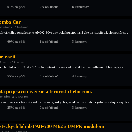
.
91% sa páči
0 x obľúbené
6 komentov
bomba Car
01 dňami a 18 hodinami
r oficiálne označenie je АN602 Pôvodne bola koncipovaná ako trojstupňová, ale neskôr sa z
60% sa páči
1 x obľúbené
3 komenty
eteorit
3 dňami a 19 hodinami
hu došlo přibližně v 7.15 ráno místního času nad prakticky neobydlenou oblastí tajgy v
75% sa páči
5 x obľúbené
4 komenty
la prípravu diverzie a teroristického činu.
94 dňami a 17 hodinami
ravu diverzie a teroristického činu ukrajinských špeciálnych služieb na jednom z dopravných a...
25% sa páči
0 x obľúbené
3 komenty
leteckých bômb FAB-500 M62 s UMPK modulom
73 dňami a 17 hodinami