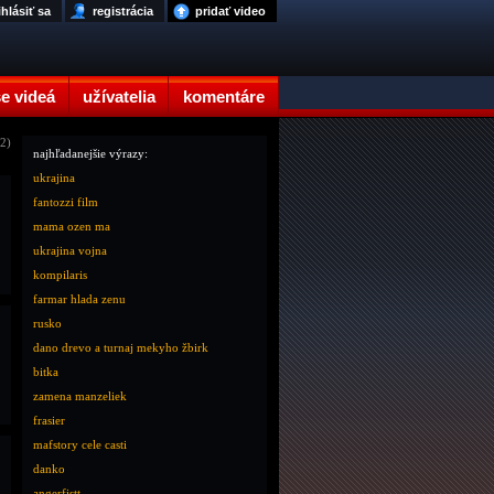
ihlásiť sa
registrácia
pridať video
e videá
užívatelia
komentáre
72)
najhľadanejšie výrazy:
ukrajina
fantozzi film
mama ozen ma
ukrajina vojna
kompilaris
farmar hlada zenu
rusko
dano drevo a turnaj mekyho žbirk
bitka
zamena manzeliek
frasier
mafstory cele casti
danko
angerfistt