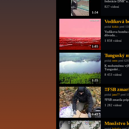
federácie DNR" a..
827 videní
1:54
Vodíková 
pridal
kirkis
pred 15
Vodíkova bomba cá
dôvodu...
1 858 videní
1:05
Tunguský m
pridal
cerrn
pred 629
K mohutnému výbuc
Tunguské...
8 453 videní
1:35
‼️FSB zmari
pridal
jano77
pred 13
‼️FSB zmarila príp
1 282 videní
0:43
Množstvo 
pridal
hokejka
pred 9