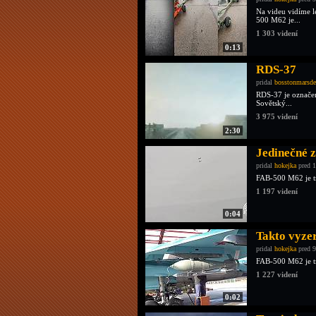
Na videu vidíme 
500 M62 je...
1 303 videní
0:13
RDS-37
pridal
bosstonmarsd
RDS-37 je označen
Sovětský...
3 975 videní
2:30
Jedinečné 
pridal
hokejka
pred 1
FAB-500 M62 je tr
1 197 videní
0:04
Takto vyze
pridal
hokejka
pred 9
FAB-500 M62 je tr
1 227 videní
0:02