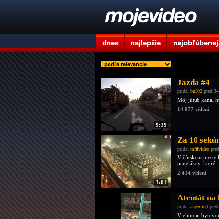
dnes
najlepšie
najobľúbenej
Jazda #4
pridal
bn302
pred 34
Môj jútub kanál
14 977 videní
9:39
Za 10 sekún
pridal
mfffvideo
pred
V čínskom meste H
panelákov, ktoré..
2 434 videní
3:01
Atentát na
pridal
angerfistt
pred
V elitnom bytovom