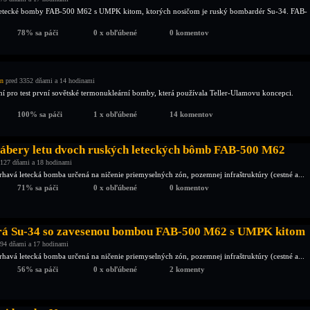
letecké bomby FAB-500 M62 s UMPK kitom, ktorých nosičom je ruský bombardér Su-34. FAB-
78% sa páči
0 x obľúbené
0 komentov
en
pred 3352 dňami a 14 hodinami
í pro test první sovětské termonukleární bomby, která používala Teller-Ulamovu koncepci.
100% sa páči
1 x obľúbené
14 komentov
zábery letu dvoch ruských leteckých bômb FAB-500 M62
127 dňami a 18 hodinami
havá letecká bomba určená na ničenie priemyselných zón, pozemnej infraštruktúry (cestné a...
71% sa páči
0 x obľúbené
0 komentov
rá Su-34 so zavesenou bombou FAB-500 M62 s UMPK kitom
94 dňami a 17 hodinami
havá letecká bomba určená na ničenie priemyselných zón, pozemnej infraštruktúry (cestné a...
56% sa páči
0 x obľúbené
2 komenty