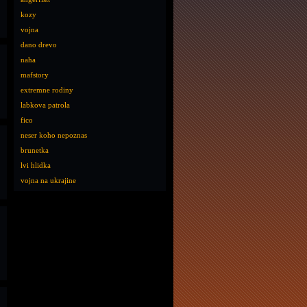
kozy
vojna
dano drevo
naha
mafstory
extremne rodiny
labkova patrola
fico
neser koho nepoznas
brunetka
lvi hlidka
vojna na ukrajine