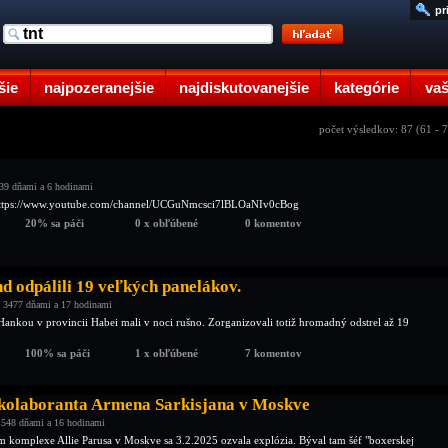
pr
šie
najpozeranejšie
najdiskutovanejšie
kategórie
vaš
počet výsledkov: 87 (61 - 
39 dňami a 6 hodinami
 https://www.youtube.com/channel/UCGuNmcsci7lBLOaNIv0cBog
20% sa páči
0 x obľúbené
0 komentov
d odpálili 19 veľkých panelákov.
 3477 dňami a 17 hodinami
ankou v provincii Habei mali v noci rušno. Zorganizovali totiž hromadný odstrel až 19
.
100% sa páči
1 x obľúbené
7 komentov
 kolaboranta Armena Sarkisjana v Moskve
 548 dňami a 16 hodinami
 komplexe Allie Parusa v Moskve sa 3.2.2025 ozvala explózia. Býval tam šéf "boxerskej