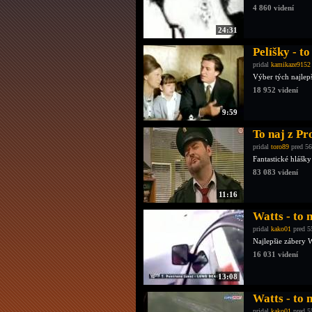
4 860 videní
24:31
Pelíšky - to
pridal
kamikaze9152
Výber tých najlepš
18 952 videní
9:59
To naj z Pr
pridal
toro89
pred 56
Fantastické hlášk
83 083 videní
11:16
Watts - to 
pridal
kako01
pred 5
Najlepšie zábery W
16 031 videní
13:08
Watts - to na
pridal
kako01
pred 5