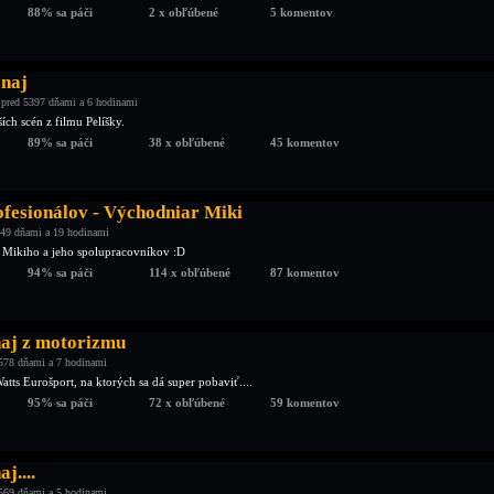
88% sa páči
2 x obľúbené
5 komentov
 naj
pred 5397 dňami a 6 hodinami
ích scén z filmu Pelíšky.
89% sa páči
38 x obľúbené
45 komentov
ofesionálov - Východniar Miki
49 dňami a 19 hodinami
y Mikiho a jeho spolupracovníkov :D
94% sa páči
114 x obľúbené
87 komentov
naj z motorizmu
578 dňami a 7 hodinami
atts Eurošport, na ktorých sa dá super pobaviť....
95% sa páči
72 x obľúbené
59 komentov
j....
569 dňami a 5 hodinami