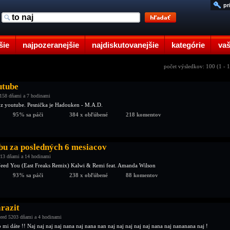
pr
šie
najpozeranejšie
najdiskutovanejšie
kategórie
vaš
počet výsledkov: 100 (1 - 
utube
158 dňami a 7 hodinami
 z youtube. Pesnička je Hadouken - M.A.D.
95% sa páči
384 x obľúbené
218 komentov
bu za posledných 6 mesiacov
13 dňami a 14 hodinami
Need You (East Freaks Remix) Kalwi & Remi feat. Amanda Wilson
93% sa páči
238 x obľúbené
88 komentov
razit
red 5203 dňami a 4 hodinami
 mi dáte !! Naj naj naj naj nana naj nana nan naj naj naj naj naj nana naj nananana naj !