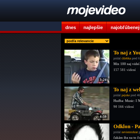
dnes
najlepšie
najobľúbenej
To naj z Yo
pridal
chlebka
pred 6
Mix 100 naj videí
157 581 videní
3:24
To naj z we
pridal
pejoke
pred 46
Hudba: Music: I 
90 166 videní
4:59
Odklon - Pa
pridal
neviemtohrat
p
čakám iba na to čo