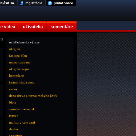
ihlásiť sa
registrácia
pridať video
e videá
užívatelia
komentáre
12)
najhľadanejšie výrazy:
ukrajina
fantozzi film
mama ozen ma
ukrajina vojna
kompilaris
farmar hlada zenu
rusko
dano drevo a turnaj mekyho žbirk
bitka
zamena manzeliek
frasier
mafstory cele casti
danko
angerfistt