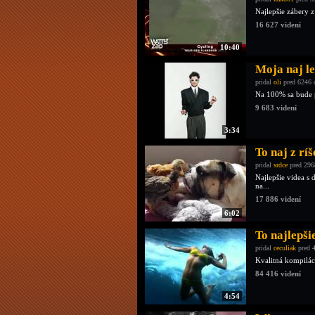
Najlepšie zábery z
16 627 videní
10:40
Moja naj le
pridal
oli
pred 6246 
Na 100% sa bude pá
9 683 videní
3:34
To naj z ríš
pridal
srdce
pred 296
Najlepšie videa s 
na...
17 886 videní
6:02
To najlepši
pridal
ceculiak
pred 
Kvalitná kompilác
84 416 videní
4:54