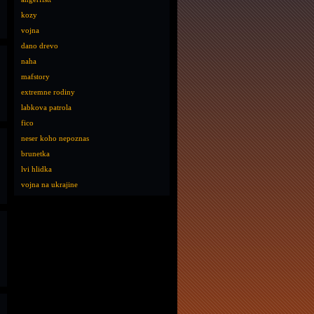
kozy
vojna
dano drevo
naha
mafstory
extremne rodiny
labkova patrola
fico
neser koho nepoznas
brunetka
lvi hlidka
vojna na ukrajine