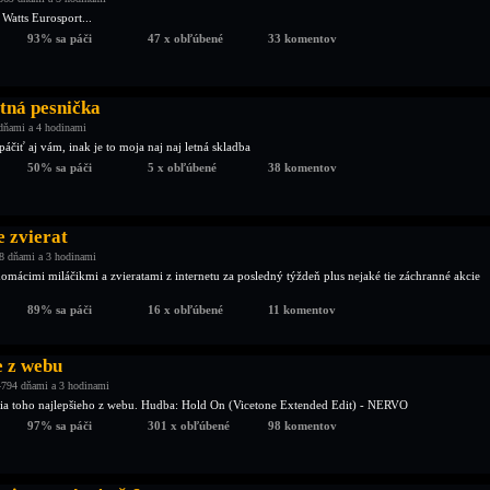
 Watts Eurosport...
93% sa páči
47 x obľúbené
33 komentov
tná pesnička
dňami a 4 hodinami
čiť aj vám, inak je to moja naj naj letná skladba
50% sa páči
5 x obľúbené
38 komentov
e zvierat
8 dňami a 3 hodinami
domácimi miláčikmi a zvieratami z internetu za posledný týždeň plus nejaké tie záchranné akcie
89% sa páči
16 x obľúbené
11 komentov
e z webu
4794 dňami a 3 hodinami
ia toho najlepšieho z webu. Hudba: Hold On (Vicetone Extended Edit) - NERVO
97% sa páči
301 x obľúbené
98 komentov