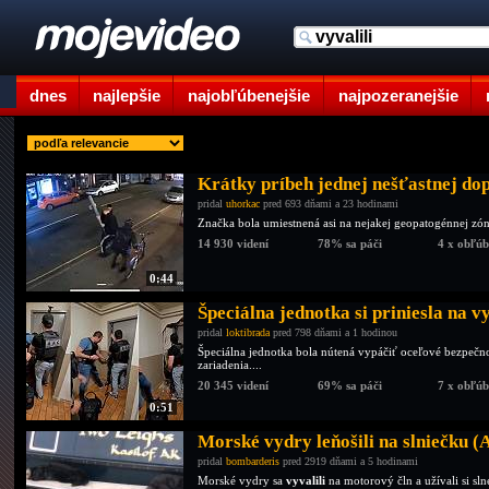
dnes
najlepšie
najobľúbenejšie
najpozeranejšie
Krátky príbeh jednej nešťastnej do
pridal
uhorkac
pred 693 dňami a 23 hodinami
Značka bola umiestnená asi na nejakej geopatogénnej zóne
14 930 videní
78% sa páči
4 x obľú
0:44
Špeciálna jednotka si priniesla na 
pridal
loktibrada
pred 798 dňami a 1 hodinou
Špeciálna jednotka bola nútená vypáčiť oceľové bezpeč
zariadenia....
20 345 videní
69% sa páči
7 x obľú
0:51
Morské vydry leňošili na slniečku (
pridal
bombarderis
pred 2919 dňami a 5 hodinami
Morské vydry sa
vyvalili
na motorový čln a užívali si sln