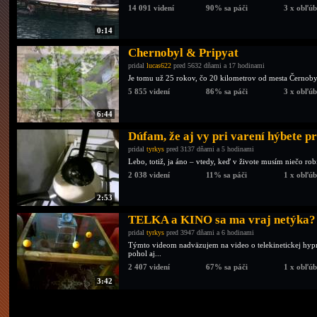
14 091 videní
90% sa páči
3 x obľú
0:14
Chernobyl & Pripyat
pridal
lucas622
pred 5632 dňami a 17 hodinami
Je tomu už 25 rokov, čo 20 kilometrov od mesta Černobyľ k
5 855 videní
86% sa páči
3 x obľú
6:44
Dúfam, že aj vy pri varení hýbete 
pridal
tyrkys
pred 3137 dňami a 5 hodinami
Lebo, totiž, ja áno – vtedy, keď v živote musím niečo robiť
2 038 videní
11% sa páči
1 x obľú
2:53
TELKA a KINO sa ma vraj netýka
pridal
tyrkys
pred 3947 dňami a 6 hodinami
Týmto videom nadväzujem na video o telekinetickej hypnor
pohol aj...
2 407 videní
67% sa páči
1 x obľú
3:42