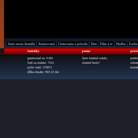
Auto-moto-lietadlá
Animované
Cestovanie a príroda
Deti
Film a tv
Hudba
Ľudia
štatistiky
pomoc
pravi
generované za: 0.00s
často kladené otázky
podmi
ľudí na stránke: 7515
stratené heslo?
ochra
počet videí: 270671
konta
dĺžka obsahu: 903.22 dní