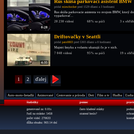
Rus skúša parkovací asistent BMW
pridal
mieschocker
pred 1529 dňami a 3 hodinami
Rus skúša parkovacie asistenta vo svojom BMW, ktorý d
vyparkovať...
20 230 videní
68% sa páči
3 x obľú
0:28
Driftovačky v Seattli
pridal
pato0803
pred 5303 dňami a 8 hodinami
Majstri šmyku a volantu ukazujú čo je v nich.
7 048 videní
95% sa páči
19 x obľ
4:35
1
2
ďalej
Auto-moto-lietadlá
Animované
Cestovanie a príroda
Deti
Film a tv
Hudba
Ľudia
štatistiky
pomoc
pravi
generované za: 0.01s
často kladené otázky
podmi
ľudí na stránke: 5458
stratené heslo?
ochra
počet videí: 270633
konta
dĺžka obsahu: 903.14 dní