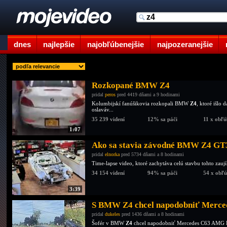
dnes
najlepšie
najobľúbenejšie
najpozeranejšie
Rozkopané BMW Z4
pridal
peros
pred 4419 dňami a 9 hodinami
Kolumbijskí fanúšikovia rozkopali BMW
Z4
, ktoré išlo
oslaváv...
35 239 videní
12% sa páči
11 x obľ
1:07
Ako sa stavia závodné BMW Z4 GT
pridal
elnorka
pred 5734 dňami a 8 hodinami
Time-lapse video, ktoré zachytáva celú stavbu tohto zau
34 154 videní
94% sa páči
54 x obľ
3:39
S BMW Z4 chcel napodobniť Merce
pridal
dukeles
pred 1436 dňami a 8 hodinami
Šofér v BMW
Z4
chcel napodobniť Mercedes C63 AMG E