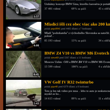
Unikátny koncept BMW Gina, ktorého karoséria je potia
37 401 videní
69% sa páči
45 x obľ
1:57
Mladíci išli cez obec viac ako 200 k
pridal
pepo9941
pred 4405 dňami a 7 hodinami
Mladí "podnikatelia" z východného Slovenska sa natoči
pokiaľ...
85 193 videní
13% sa páči
34 x obľ
4:00
BMW Z4 V10 vs BMW M6 Evotech
pridal
stewe69
pred 5567 dňami a 11 hodinami
Moscow Unlim +500 a BMW
Z4
V10 vs BMW M6 Evotech
13 599 videní
100% sa páči
4 x obľú
0:45
VW Golf IV R32 twinturbo
pridal
pipo40
pred 6379 dňami a 8 hodinami
Toto je len tak video pre mna .. lebo to auto je neskutoc
myslel ze ho...
14 615 videní
89% sa páči
11 x obľ
2:43