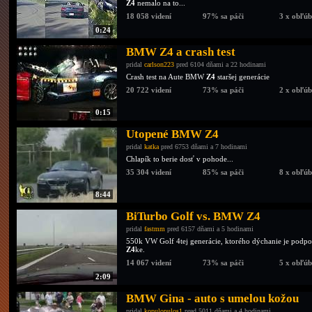
Z4
nemalo na to...
18 058 videní
97% sa páči
3 x obľú
0:24
BMW Z4 a crash test
pridal
carlson223
pred 6104 dňami a 22 hodinami
Crash test na Aute BMW
Z4
staršej generácie
20 722 videní
73% sa páči
2 x obľú
0:15
Utopené BMW Z4
pridal
katka
pred 6753 dňami a 7 hodinami
Chlapík to berie dosť v pohode...
35 304 videní
85% sa páči
8 x obľú
8:44
BiTurbo Golf vs. BMW Z4
pridal
fastmm
pred 6157 dňami a 5 hodinami
550k VW Golf 4tej generácie, ktorého dýchanie je podp
Z4
ke.
14 067 videní
73% sa páči
5 x obľú
2:09
BMW Gina - auto s umelou kožou
pridal
kopulopulos1
pred 5011 dňami a 4 hodinami