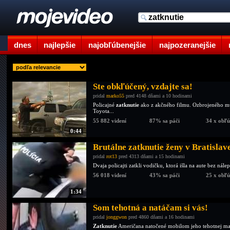
dnes
najlepšie
najobľúbenejšie
najpozeranejšie
Ste obkľúčený, vzdajte sa!
pridal
marko55
pred 4148 dňami a 10 hodinami
Policajné
zatknutie
ako z akčného filmu. Ozbrojeného mu
Toyota...
55 882 videní
87% sa páči
34 x obľ
0:44
Brutálne zatknutie ženy v Bratislav
pridal
rot13
pred 4313 dňami a 15 hodinami
Dvaja policajti zatkli vodičku, ktorá išla na aute bez ná
56 018 videní
43% sa páči
25 x obľ
1:34
Som tehotná a natáčam si vás!
pridal
jonggwon
pred 4860 dňami a 16 hodinami
Zatknutie
Američana natočené mobilom jeho tehotnej ma