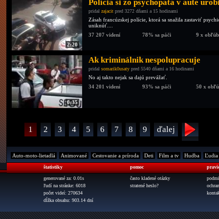
Polícia si zo psychopata v aute urobi
pridal
zajacit
pred 3272 dňami a 15 hodinami
Zásah francúzskej polície, ktorá sa snažila zastaviť psy
uniknúť....
37 207 videní
78% sa páči
9 x obľú
2:20
Ak kriminálnik nespolupracuje
pridal
somarik0usaty
pred 5540 dňami a 16 hodinami
No aj takto nejak sa dajú prevážať.
34 201 videní
93% sa páči
50 x obľ
0:35
1
2
3
4
5
6
7
8
9
ďalej
Auto-moto-lietadlá
Animované
Cestovanie a príroda
Deti
Film a tv
Hudba
Ľudia
štatistiky
pomoc
pravi
generované za: 0.01s
často kladené otázky
podmi
ľudí na stránke: 6018
stratené heslo?
ochra
počet videí: 270634
konta
dĺžka obsahu: 903.14 dní