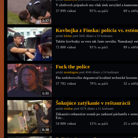
V obidvoch prípadoch mu však útek nevyšiel a kameraman s
37 099 videní
95% sa páči
69 x obľ
2:37
Kovbojka z Fínska: polícia vs. estó
pridal
h4cker
pred 5645 dňami a 13 hodinami
Takéto kovbojky sa veru tak často nevidia. Namakaný estó
72 800 videní
91% sa páči
89 x obľ
5:58
Fuck the police
pridal
mondragora
pred 4046 dňami a 14 hodinami
Pán nedobrovoľne degustoval kvalitné technické korenie. 
57 782 videní
79% sa páči
32 x obľ
1:31
Šokujúce zatýkanie v reštaurácii
pridal
titulkac
pred 4276 dňami a 11 hodinami
Zákazníci reštaurácie zostali po zatknutí páchateľa v 
Eric...
54 800 videní
15% sa páči
25 x obľ
0:38