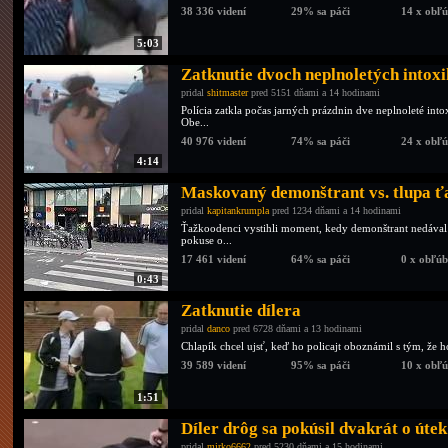
38 336 videní
29% sa páči
14 x obľ
5:03
Zatknutie dvoch neplnoletých intox
pridal
shitmaster
pred 5151 dňami a 14 hodinami
Polícia zatkla počas jarných prázdnin dve neplnoleté int
Obe...
40 976 videní
74% sa páči
24 x obľ
4:14
Maskovaný demonštrant vs. tlupa ť
pridal
kapitankrumpla
pred 1234 dňami a 14 hodinami
Ťažkoodenci vystihli moment, kedy demonštrant nedával 
pokuse o...
17 461 videní
64% sa páči
0 x obľú
0:43
Zatknutie dílera
pridal
danco
pred 6728 dňami a 13 hodinami
Chlapík chcel ujsť, keď ho policajt oboznámil s tým, že h
39 589 videní
95% sa páči
10 x obľ
1:51
Díler drôg sa pokúsil dvakrát o útek
pridal
mirko6662
pred 5230 dňami a 15 hodinami