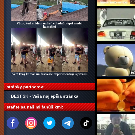
1:
Muž namieril pušku na zlodej
susedovho au
Vždy, keď si idem naliať chladnú Pepsi medzi
kamošmi
1:
Mexická vlna v „zápch
0:
Keď tvoj kamoš na festivale experimentuje s pivami
stránky partnerov:
BEST.SK - Vaša najlepšia stránka
staňte sa našimi fanúšikmi:
1: