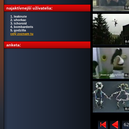
najaktívnejší užívatelia:
1:
1. leaknute
2. uhorkac
3. tchoroid
4. bombarderis
5. godzilla
celý zoznam tu
0:
anketa:
0:
0:
62