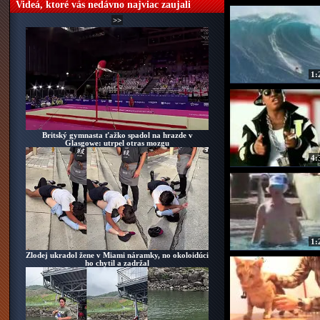
Videá, ktoré vás nedávno najviac zaujali
>>
1:
Britský gymnasta ťažko spadol na hrazde v
Pozrite si náš katalóg
Glasgowe: utrpel otras mozgu
4:
1:
V tomto kameňolome už asi ť
Zlodej ukradol žene v Miami náramky, no okoloidúci
ho chytil a zadržal