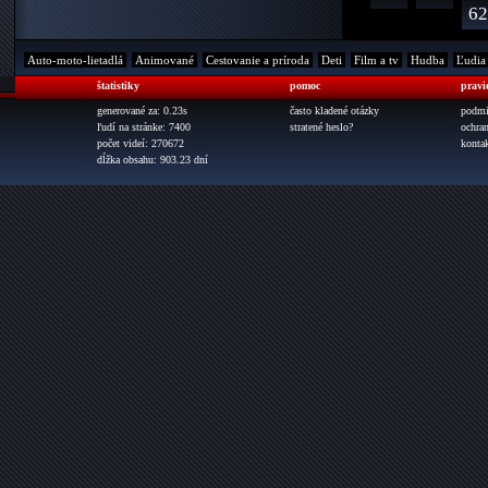
62
Auto-moto-lietadlá
Animované
Cestovanie a príroda
Deti
Film a tv
Hudba
Ľudia
štatistiky
pomoc
pravi
generované za: 0.23s
často kladené otázky
podmi
ľudí na stránke: 7400
stratené heslo?
ochra
počet videí: 270672
konta
dĺžka obsahu: 903.23 dní