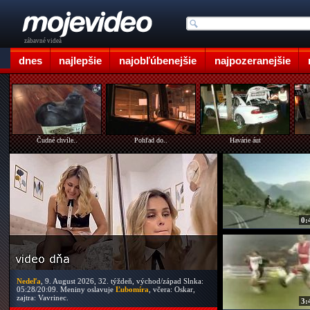
zábavné videá
dnes
najlepšie
najobľúbenejšie
najpozeranejšie
Čudné chvíle..
Pohľad do..
Havárie áut
0:
Nedeľa
, 9. August 2026, 32. týždeň, východ/západ Slnka:
05:28/20:09. Meniny oslavuje
Ľubomíra
, včera: Oskar,
zajtra: Vavrinec.
3: