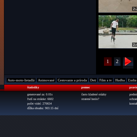
2:
2:
1
2
Auto-moto-lietadlá
Animované
Cestovanie a príroda
Deti
Film a tv
Hudba
Ľudia
štatistiky
pomoc
pravi
generované za: 0.01s
často kladené otázky
podmi
ľudí na stránke: 6602
stratené heslo?
ochra
počet videí: 270654
konta
dĺžka obsahu: 903.15 dní