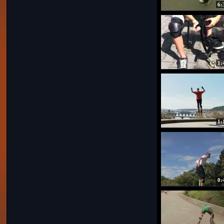
6:
1:
1:
0: