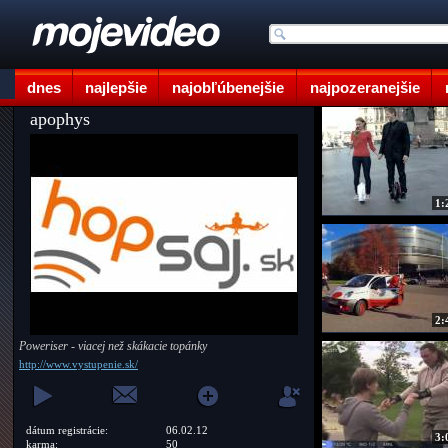
dnes
najlepšie
najobľúbenejšie
najpozeranejšie
apophys
1:
2:
Poweriser - viacej než skákacie topánky
http://www.vystupenie.sk/
dátum registrácie:
06.02.12
3:
karma:
50