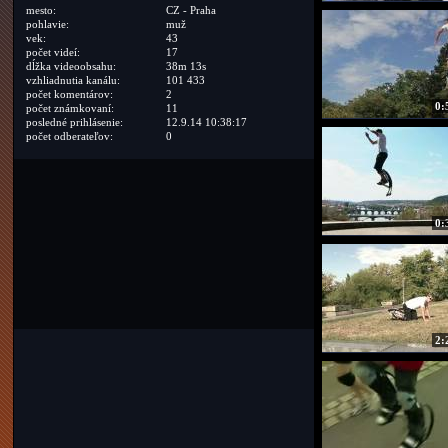
mesto:
CZ - Praha
pohlavie:
muž
vek:
43
počet videí:
17
dĺžka videoobsahu:
38m 13s
vzhliadnutia kanálu:
101 433
počet komentárov:
2
0:
počet známkovaní:
11
posledné prihlásenie:
12.9.14 10:38:17
počet odberateľov:
0
0:
2: