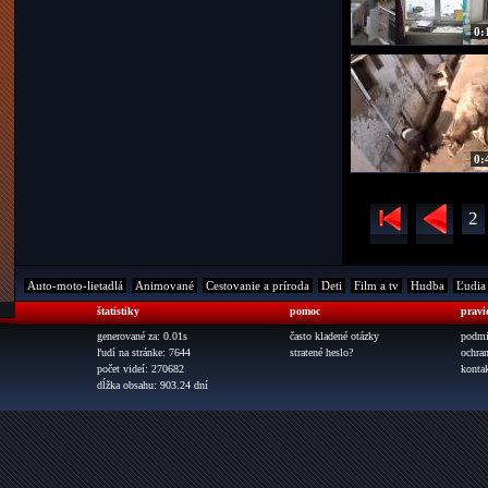
0:
0:
2
Auto-moto-lietadlá
Animované
Cestovanie a príroda
Deti
Film a tv
Hudba
Ľudia
štatistiky
pomoc
pravi
generované za: 0.01s
často kladené otázky
podmi
ľudí na stránke: 7644
stratené heslo?
ochra
počet videí: 270682
konta
dĺžka obsahu: 903.24 dní