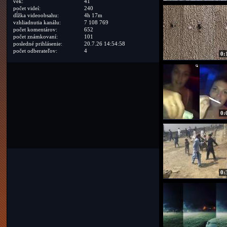
vek:
41
počet videí:
240
dĺžka videoobsahu:
4h 17m
vzhliadnutia kanálu:
7 108 769
počet komentárov:
652
počet známkovaní:
101
posledné prihlásenie:
20.7.26 14:54:58
počet odberateľov:
4
0:
0:
0: