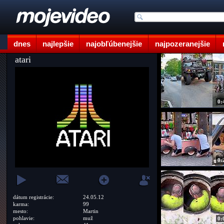
dnes
najlepšie
najobľúbenejšie
najpozeranejšie
atari
0:
0:
dátum registrácie:
24.05.12
karma:
99
mesto:
Martin
pohlavie:
muž
0: