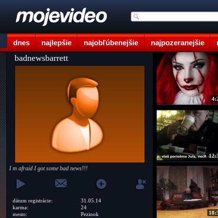
dnes
najlepšie
najobľúbenejšie
najpozeranejšie
badnewsbarrett
4:
12:
I m afraid I got some bad news!!!
dátum registrácie:
31.05.14
karma:
24
18:
mesto:
Pezinok