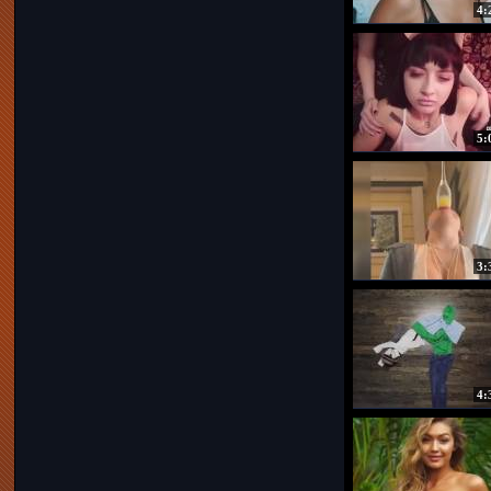
4:
5:
3:
4: