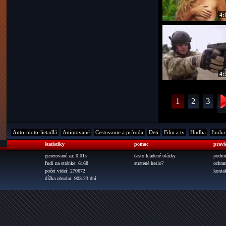
4:
4:
1
2
3
Auto-moto-lietadlá
Animované
Cestovanie a príroda
Deti
Film a tv
Hudba
Ľudia
štatistiky
pomoc
pravi
generované za: 0.01s
často kladené otázky
podmi
ľudí na stránke: 6168
stratené heslo?
ochra
počet videí: 270672
konta
dĺžka obsahu: 903.23 dní