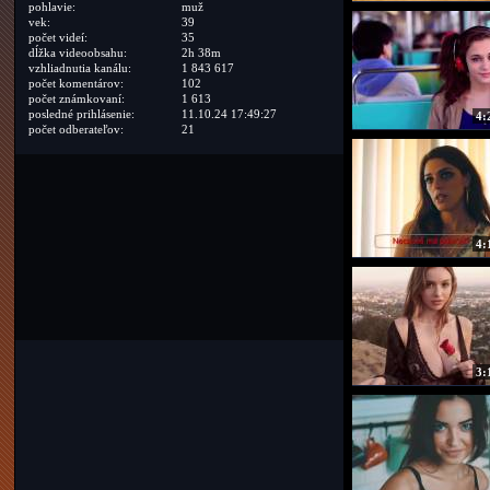
pohlavie:
muž
vek:
39
počet videí:
35
dĺžka videoobsahu:
2h 38m
vzhliadnutia kanálu:
1 843 617
počet komentárov:
102
počet známkovaní:
1 613
posledné prihlásenie:
11.10.24 17:49:27
4:
počet odberateľov:
21
4:
3: