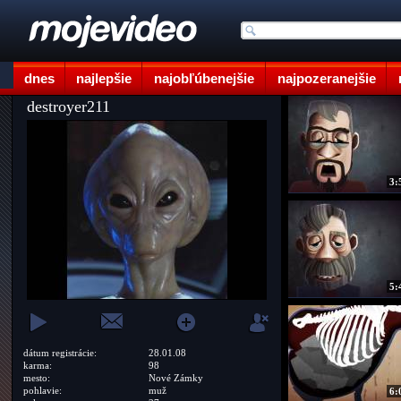
dnes
najlepšie
najobľúbenejšie
najpozeranejšie
destroyer211
3:
5:
dátum registrácie:
28.01.08
karma:
98
mesto:
Nové Zámky
pohlavie:
muž
6: