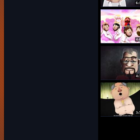
6:
4:
4:
3: