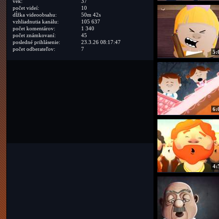
vek:
37
počet videí:
10
dĺžka videoobsahu:
50m 42s
vzhliadnutia kanálu:
105 637
počet komentárov:
1 340
počet známkovaní:
45
posledné prihlásenie:
23.3.26 08:17:47
počet odberateľov:
7
5:
6:
4: