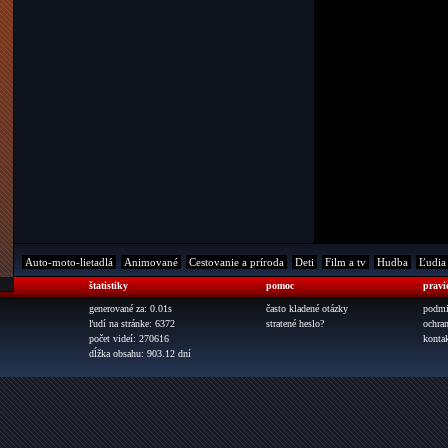
Auto-moto-lietadlá
Animované
Cestovanie a príroda
Deti
Film a tv
Hudba
Ľudia
štatistiky
pomoc
pravi
generované za: 0.01s
často kladené otázky
podmi
ľudí na stránke: 6372
stratené heslo?
ochra
počet videí: 270616
konta
dĺžka obsahu: 903.12 dní