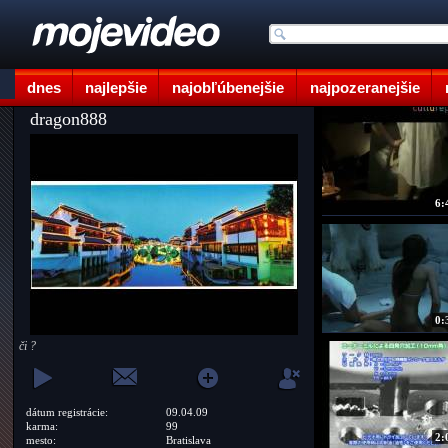
dnes
najlepšie
najobľúbenejšie
najpozeranejšie
dragon888
6:
0:
či ?
dátum registrácie:
09.04.09
karma:
99
2:
mesto:
Bratislava