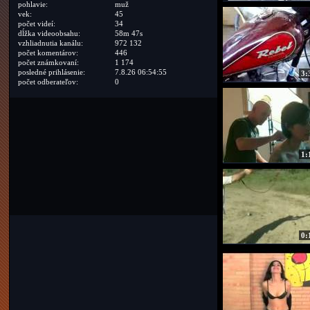
pohlavie:
muž
vek:
45
počet videí:
34
dĺžka videoobsahu:
58m 47s
vzhliadnutia kanálu:
972 132
počet komentárov:
446
počet známkovaní:
1 174
posledné prihlásenie:
7.8.26 06:54:55
3:
počet odberateľov:
0
1:
0: