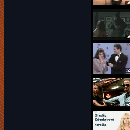
1:
1:
3:
0: