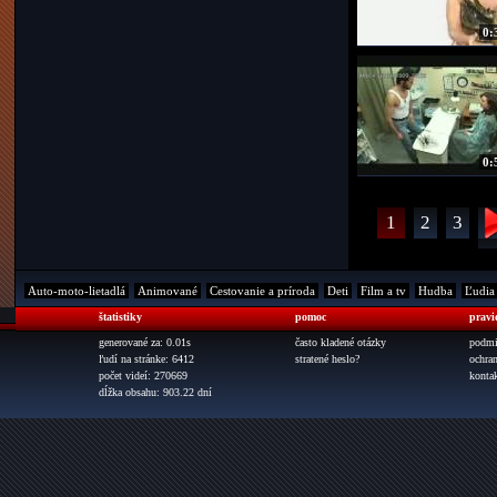
0:
0:
1
2
3
Auto-moto-lietadlá
Animované
Cestovanie a príroda
Deti
Film a tv
Hudba
Ľudia
štatistiky
pomoc
pravi
generované za: 0.01s
často kladené otázky
podmi
ľudí na stránke: 6412
stratené heslo?
ochra
počet videí: 270669
konta
dĺžka obsahu: 903.22 dní