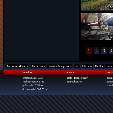
0:
0:
1
2
3
4
Auto-moto-lietadlá
Animované
Cestovanie a príroda
Deti
Film a tv
Hudba
Ľudia
štatistiky
pomoc
pravi
generované za: 0.01s
často kladené otázky
podmi
ľudí na stránke: 5885
stratené heslo?
ochra
počet videí: 270710
konta
dĺžka obsahu: 903.25 dní