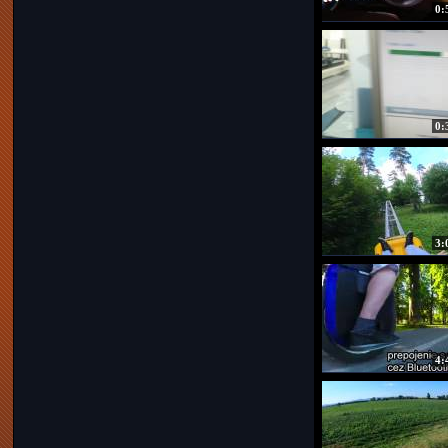
0:
0:
3:
4: