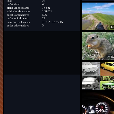
vek:
34
počet videí:
43
dĺžka videoobsahu:
7h 6m
vzhliadnutia kanálu:
150 877
počet komentárov:
506
počet známkovaní:
29
posledné prihlásenie:
15.4.26 18:56:16
počet odberateľov:
3
1:
2:
3: