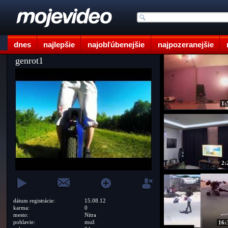
dnes
najlepšie
najobľúbenejšie
najpozeranejšie
genrot1
1:
2:
dátum registrácie:
15.08.12
karma:
0
mesto:
Nitra
pohlavie:
muž
16: