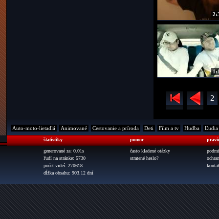
2:
1:
2
Auto-moto-lietadlá
Animované
Cestovanie a príroda
Deti
Film a tv
Hudba
Ľudia
štatistiky
pomoc
pravi
generované za: 0.01s
často kladené otázky
podmi
ľudí na stránke: 5730
stratené heslo?
ochra
počet videí: 270618
konta
dĺžka obsahu: 903.12 dní