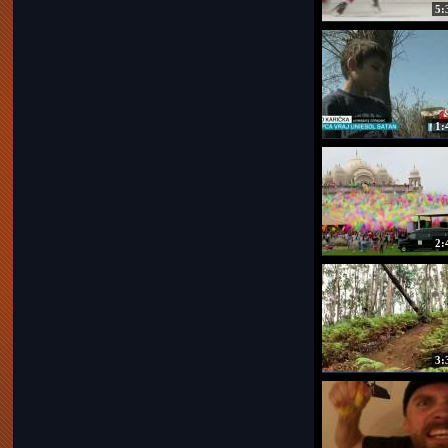
5:
1:
2:
3: