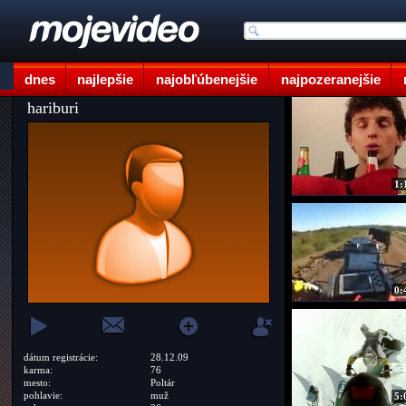
dnes
najlepšie
najobľúbenejšie
najpozeranejšie
hariburi
1:
0:
dátum registrácie:
28.12.09
karma:
76
mesto:
Poltár
pohlavie:
muž
5: