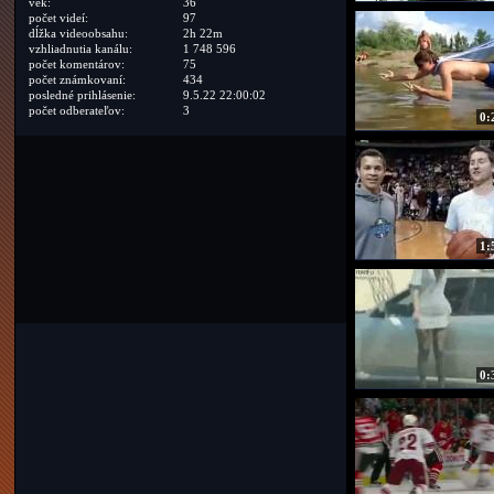
vek:
36
počet videí:
97
dĺžka videoobsahu:
2h 22m
vzhliadnutia kanálu:
1 748 596
počet komentárov:
75
počet známkovaní:
434
posledné prihlásenie:
9.5.22 22:00:02
počet odberateľov:
3
0:
1:
0: