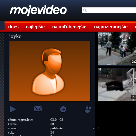
dnes
najlepšie
najobľúbenejšie
najpozeranejšie
joyko
2:
2:
dátum registrácie:
03.04.08
karma:
50
mesto:
pohlavie:
muž
vek:
34