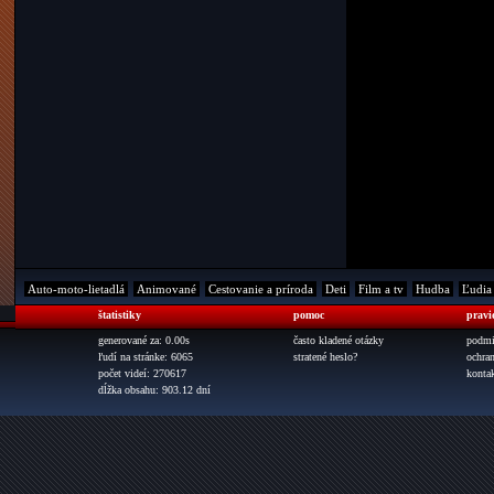
Auto-moto-lietadlá
Animované
Cestovanie a príroda
Deti
Film a tv
Hudba
Ľudia
štatistiky
pomoc
pravi
generované za: 0.00s
často kladené otázky
podmi
ľudí na stránke: 6065
stratené heslo?
ochra
počet videí: 270617
konta
dĺžka obsahu: 903.12 dní