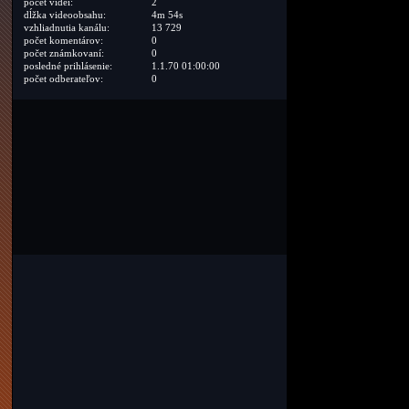
počet videí:
2
dĺžka videoobsahu:
4m 54s
vzhliadnutia kanálu:
13 729
počet komentárov:
0
počet známkovaní:
0
posledné prihlásenie:
1.1.70 01:00:00
počet odberateľov:
0