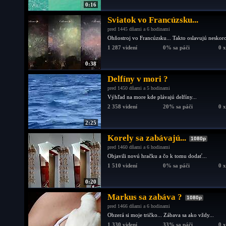
0:16
Sviatok vo Francúzsku...
pred 1445 dňami a 6 hodinami
Ohňostroj vo Francúzsku... Takto oslavujú neskoro
1 287 videní
0% sa páči
0 
0:38
Delfíny v mori ?
pred 1450 dňami a 5 hodinami
Výhľad na more kde plávajú delfíny...
2 358 videní
20% sa páči
0 
2:25
Korely sa zabávajú...
1080p
pred 1460 dňami a 6 hodinami
Objavili novú hračku a čo k tomu dodať...
1 510 videní
0% sa páči
0 
0:20
Markus sa zabáva ?
1080p
pred 1466 dňami a 6 hodinami
Obzerá si moje tričko... Zábava sa ako vždy...
1 330 videní
33% sa páči
0 