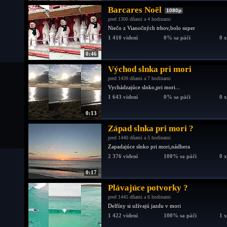
Barcares Noël
1080p
pred 1300 dňami a 4 hodinami
Niečo z Vianočných trhov,bolo super
1 410 videní
0% sa páči
0 
0:46
Východ slnka pri mori
pred 1439 dňami a 7 hodinami
Vychádzajúce slnko,pri mori...
1 643 videní
0% sa páči
0 
0:13
Západ slnka pri mori ?
pred 1440 dňami a 5 hodinami
Zapadajúce slnko pri mori,nádhera
2 376 videní
100% sa páči
0 
0:17
Plávajúce potvorky ?
pred 1445 dňami a 6 hodinami
Delfíny si užívajú jazdu v mori
1 422 videní
100% sa páči
1 