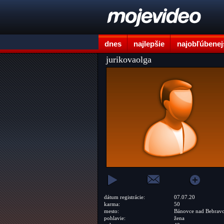
dnes
najlepšie
najobľúbenej
jurikovaolga
dátum registrácie:
07.07.20
karma:
50
mesto:
Bánovce nad Bebrav
pohlavie:
žena