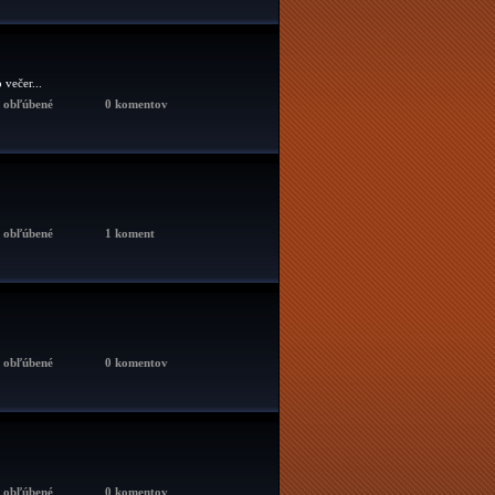
 večer...
x obľúbené
0 komentov
x obľúbené
1 koment
x obľúbené
0 komentov
x obľúbené
0 komentov