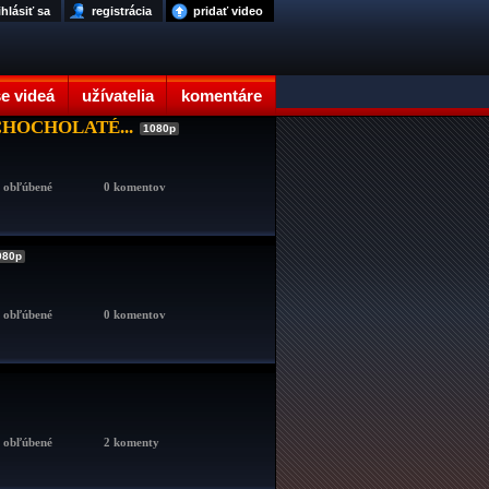
ihlásiť sa
registrácia
pridať video
e videá
užívatelia
komentáre
CHOCHOLATÉ...
1080p
x obľúbené
0 komentov
080p
x obľúbené
0 komentov
x obľúbené
2 komenty