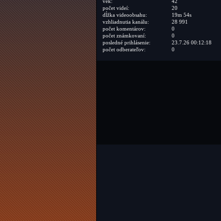
vek:
42
počet videí:
20
dĺžka videoobsahu:
19m 54s
vzhliadnutia kanálu:
28 991
počet komentárov:
0
počet známkovaní:
0
posledné prihlásenie:
23.7.26 00:12:18
počet odberateľov:
0