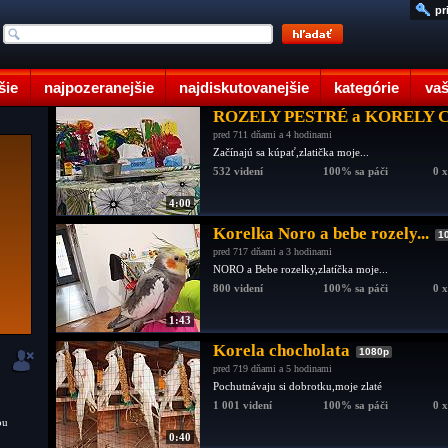
pr
šie
najpozeranejšie
najdiskutovanejšie
kategórie
vaš
ROZELY PESTRÉ a KORELY 
pred 711 dňami a 4 hodinami
Začínajú sa kúpať,zlatička moje...
532 videní
100% sa páči
0 
4:00
Korelka Noro a bebe rozely...
1
pred 717 dňami a 3 hodinami
NORO a Bebe rozelky,zlatíčka moje...
800 videní
100% sa páči
0 
1:43
Korela chocholata
1080p
pred 719 dňami a 5 hodinami
Pochutnávaju si dobrotku,moje zlaté
1 001 videní
100% sa páči
0 
ou
0:40