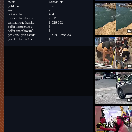
mesto:
Zahraničie
pohlavie:
muž
vek:
26
počet videí:
454
dĺžka videoobsahu:
7h 11m
vzhliadnutia kanálu:
1 026 682
počet komentárov:
8
počet známkovaní:
1
0:
posledné prihlásenie:
9.8.26 02:53:33
počet odberateľov:
1
0:
0: