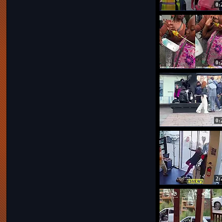
0:
0:
0:
2: