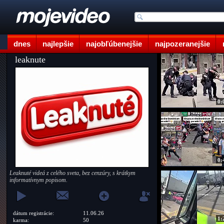
dnes
najlepšie
najobľúbenejšie
najpozeranejšie
leaknute
0:
0:
Leaknuté videá z celého sveta, bez cenzúry, s krátkym
informatívnym popisom.
dátum registrácie:
11.06.26
1:
karma:
50