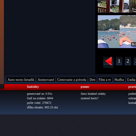
1:
0:
1
2
Auto-moto-lietadlá
Animované
Cestovanie a príroda
Deti
Film a tv
Hudba
Ľudia
štatistiky
pomoc
pravi
generované za: 0.01s
často kladené otázky
podmi
ľudí na stránke: 6844
stratené heslo?
ochra
počet videí: 270672
konta
dĺžka obsahu: 903.23 dní