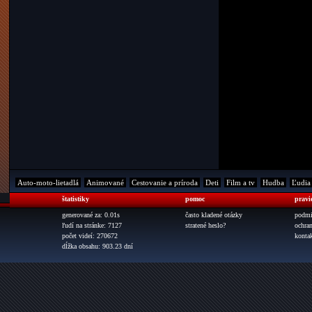
Auto-moto-lietadlá
Animované
Cestovanie a príroda
Deti
Film a tv
Hudba
Ľudia
štatistiky
pomoc
pravi
generované za: 0.01s
často kladené otázky
podmi
ľudí na stránke: 7127
stratené heslo?
ochra
počet videí: 270672
konta
dĺžka obsahu: 903.23 dní