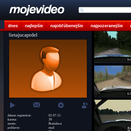
dnes
najlepšie
najobľúbenejšie
najpozeranejšie
lietajucaprdel
1:
1:
dátum registrácie:
02.07.11
karma:
39
mesto:
Bratislava
pohlavie:
muž
3: