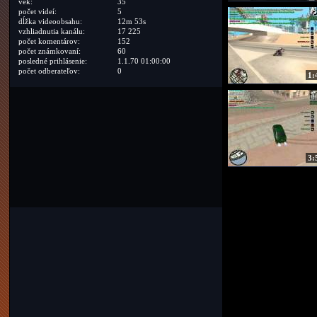
vek:
35
počet videí:
5
dĺžka videoobsahu:
12m 53s
vzhliadnutia kanálu:
17 225
počet komentárov:
152
počet známkovaní:
60
posledné prihlásenie:
1.1.70 01:00:00
počet odberateľov:
0
1:
3: