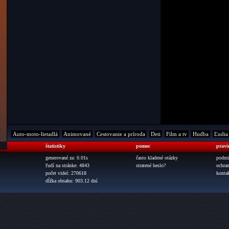
Auto-moto-lietadlá
Animované
Cestovanie a príroda
Deti
Film a tv
Hudba
Ľudia
štatistiky
pomoc
pravi
generované za: 0.01s
často kladené otázky
podmi
ľudí na stránke: 4843
stratené heslo?
ochra
počet videí: 270618
konta
dĺžka obsahu: 903.12 dní