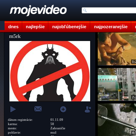
dnes
najlepšie
najobľúbenejšie
najpozeranejšie
m5rk
1:
2:
dátum registrácie:
01.11.09
karma:
58
mesto:
Zahraničie
pohlavie:
muž
4: