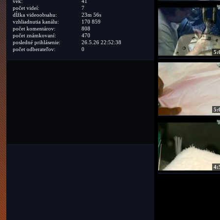
vek:
41
počet videí:
7
dĺžka videoobsahu:
23m 56s
vzhliadnutia kanálu:
170 859
počet komentárov:
808
počet známkovaní:
470
posledné prihlásenie:
26.5.26 22:52:38
počet odberateľov:
0
5:
5:
4: