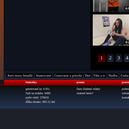
4:
4:
1
2
3
4
Auto-moto-lietadlá
Animované
Cestovanie a príroda
Deti
Film a tv
Hudba
Ľudia
štatistiky
pomoc
pravi
generované za: 0.01s
často kladené otázky
podmi
ľudí na stránke: 6490
stratené heslo?
ochra
počet videí: 270616
konta
dĺžka obsahu: 903.12 dní