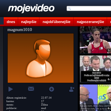
dnes
najlepšie
najobľúbenejšie
najpozeranejšie
magnum1010
2:
0:
dátum registrácie:
22.07.14
karma:
17
mesto:
Žilina
pohlavie:
muž
0: