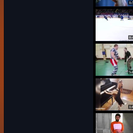
1:
0:
5:
1: