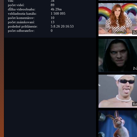
vek:
34
počet videí:
89
dĺžka videoobsahu:
4h 29m
vzhliadnutia kanálu:
1 508 095
počet komentárov:
10
počet známkovaní:
13
posledné prihlásenie:
5.8.26 20:16:53
počet odberateľov:
0
2:
2:
1: