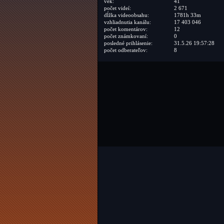
vek:
41
počet videí:
2 671
dĺžka videoobsahu:
1781h 33m
vzhliadnutia kanálu:
17 403 046
počet komentárov:
12
počet známkovaní:
0
posledné prihlásenie:
31.5.26 19:57:28
počet odberateľov:
8