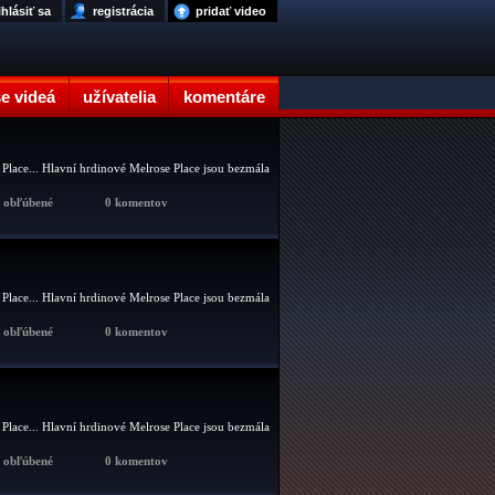
ihlásiť sa
registrácia
pridať video
e videá
užívatelia
komentáre
 Place... Hlavní hrdinové Melrose Place jsou bezmála
x obľúbené
0 komentov
 Place... Hlavní hrdinové Melrose Place jsou bezmála
x obľúbené
0 komentov
 Place... Hlavní hrdinové Melrose Place jsou bezmála
x obľúbené
0 komentov