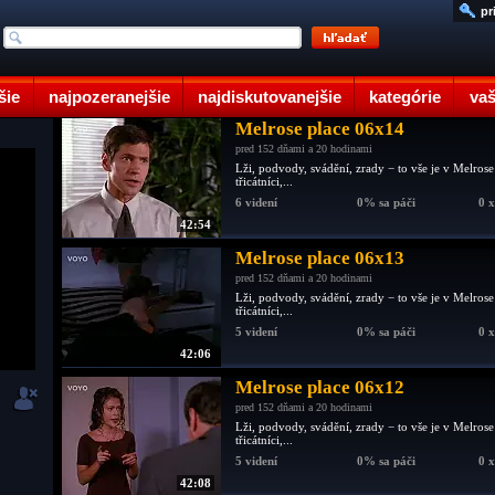
pr
šie
najpozeranejšie
najdiskutovanejšie
kategórie
vaš
Melrose place 06x14
pred 152 dňami a 20 hodinami
Lži, podvody, svádění, zrady − to vše je v Melrose
třicátníci,...
6 videní
0% sa páči
0 
42:54
Melrose place 06x13
pred 152 dňami a 20 hodinami
Lži, podvody, svádění, zrady − to vše je v Melrose
třicátníci,...
5 videní
0% sa páči
0 
42:06
Melrose place 06x12
pred 152 dňami a 20 hodinami
Lži, podvody, svádění, zrady − to vše je v Melrose
třicátníci,...
5 videní
0% sa páči
0 
42:08