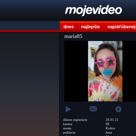
dnes
najlepšie
najobľúbenej
maria85
dátum registrácie:
26.01.21
karma:
48
mesto:
Košice
pohlavie:
žena