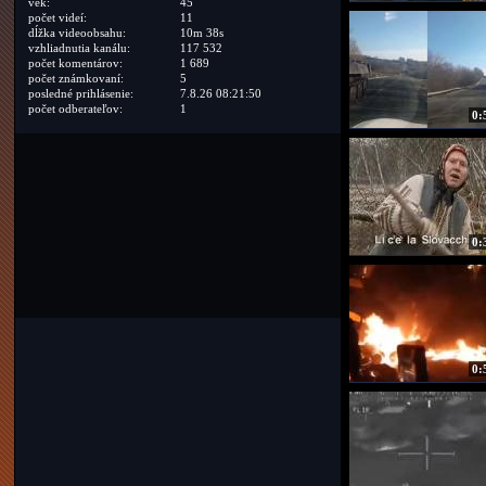
vek:
45
počet videí:
11
dĺžka videoobsahu:
10m 38s
vzhliadnutia kanálu:
117 532
počet komentárov:
1 689
počet známkovaní:
5
posledné prihlásenie:
7.8.26 08:21:50
počet odberateľov:
1
0:
0:
0: