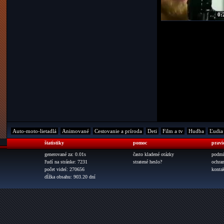
0:
Auto-moto-lietadlá
Animované
Cestovanie a príroda
Deti
Film a tv
Hudba
Ľudia
štatistiky
pomoc
pravi
generované za: 0.01s
často kladené otázky
podmi
ľudí na stránke: 7231
stratené heslo?
ochra
počet videí: 270656
konta
dĺžka obsahu: 903.20 dní