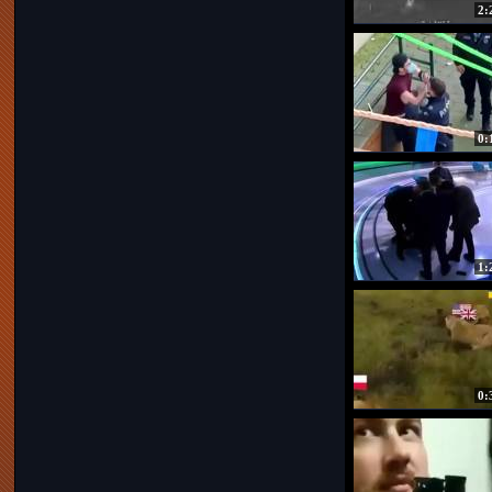
2:
0:
1:
0: