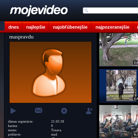
dnes
najlepšie
najobľúbenejšie
najpozeranejšie
maspravdu
1:
1:
dátum registrácie:
21.03.18
karma:
0
mesto:
Trnava
pohlavie:
muž
0: