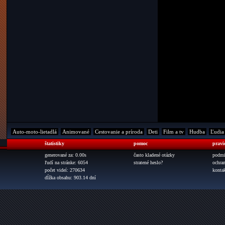
Auto-moto-lietadlá
Animované
Cestovanie a príroda
Deti
Film a tv
Hudba
Ľudia
štatistiky
pomoc
pravi
generované za: 0.00s
často kladené otázky
podmi
ľudí na stránke: 6054
stratené heslo?
ochra
počet videí: 270634
konta
dĺžka obsahu: 903.14 dní