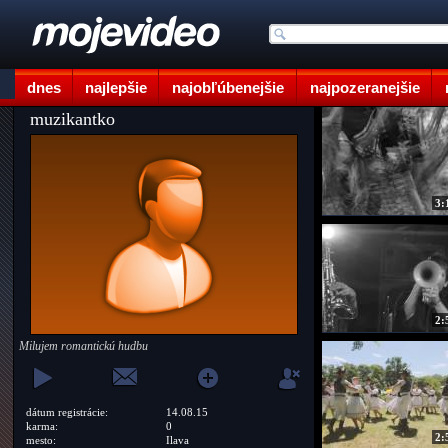
dnes
najlepšie
najobľúbenejšie
najpozeranejšie
muzikantko
3:
2:
Milujem romantickú hudbu
dátum registrácie:
14.08.15
karma:
0
2:
mesto:
Ilava