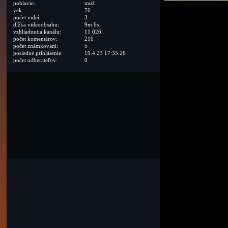
pohlavie:
muž
vek:
76
počet videí:
3
dĺžka videoobsahu:
9m 6s
vzhliadnutia kanálu:
11 026
počet komentárov:
210
počet známkovaní:
5
posledné prihlásenie:
19.4.23 17:35:26
počet odberateľov:
0