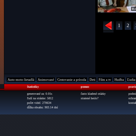
0:
1
2
Auto-moto-lietadlá
Animované
Cestovanie a príroda
Deti
Film a tv
Hudba
Ľudia
štatistiky
pomoc
pravi
generované za: 0.01s
často kladené otázky
podmi
ľudí na stránke: 5812
stratené heslo?
ochra
počet videí: 270634
konta
dĺžka obsahu: 903.14 dní