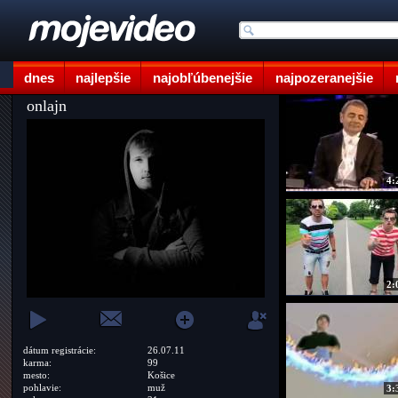
dnes
najlepšie
najobľúbenejšie
najpozeranejšie
onlajn
4:
2:
dátum registrácie:
26.07.11
karma:
99
mesto:
Košice
pohlavie:
muž
3: