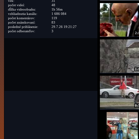
vek:
31
počet videí:
48
dĺžka videoobsahu:
1h 56m
vzhliadnutia kanálu:
1 686 084
počet komentárov:
119
počet známkovaní:
83
posledné prihlásenie:
29.7.26 19:21:27
počet odberateľov:
3
2:
1:
0: