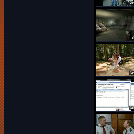
2:
1:
3:
3: