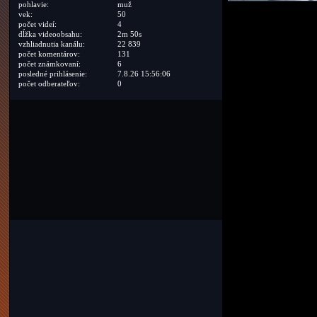
pohlavie:
muž
vek:
50
počet videí:
4
dĺžka videoobsahu:
2m 50s
vzhliadnutia kanálu:
22 839
počet komentárov:
131
počet známkovaní:
6
posledné prihlásenie:
7.8.26 15:56:06
počet odberateľov:
0