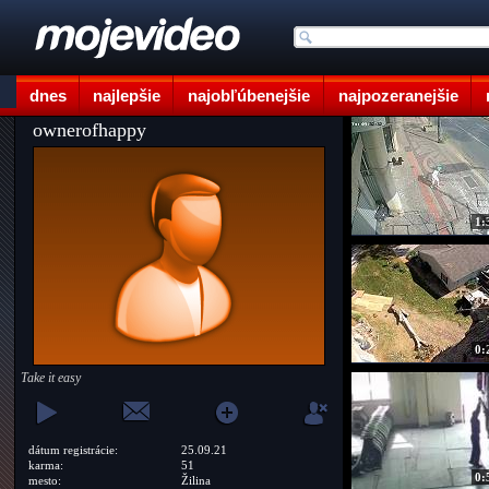
dnes
najlepšie
najobľúbenejšie
najpozeranejšie
ownerofhappy
1:
0:
Take it easy
dátum registrácie:
25.09.21
karma:
51
0:
mesto:
Žilina