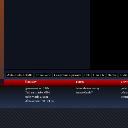
Auto-moto-lietadlá
Animované
Cestovanie a príroda
Deti
Film a tv
Hudba
Ľudia
štatistiky
pomoc
pravi
generované za: 0.00s
často kladené otázky
podmi
ľudí na stránke: 6991
stratené heslo?
ochra
počet videí: 270681
konta
dĺžka obsahu: 903.24 dní