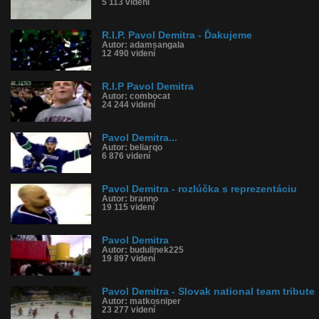
5 113 videní
R.I.P. Pavol Demitra - Ďakujeme
Autor: adamsangala
12 490 videní
R.I.P Pavol Demitra
Autor: combocat
24 244 videní
Pavol Demitra...
Autor: beliarqo
6 876 videní
Pavol Demitra - rozlúčka s reprezentáciu
Autor: branno
19 115 videní
Pavol Demitra
Autor: budulinek225
19 897 videní
Pavol Demitra - Slovak national team tribute
Autor: matkosniper
23 277 videní