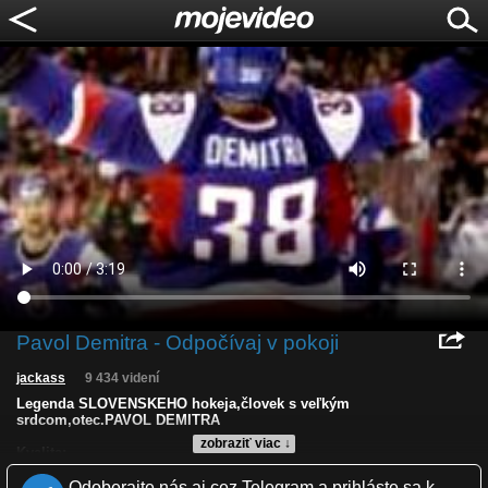
Pavol Demitra - Odpočívaj v pokoji
jackass
9 434 videní
Legenda SLOVENSKEHO hokeja,človek s veľkým
srdcom,otec.PAVOL DEMITRA
zobraziť viac ↓
Kvalita:
Zverejnené: 8.9.2011 11:46
Odoberajte nás aj cez Telegram a prihláste sa k
Páči sa: 95% (39 hlasov)