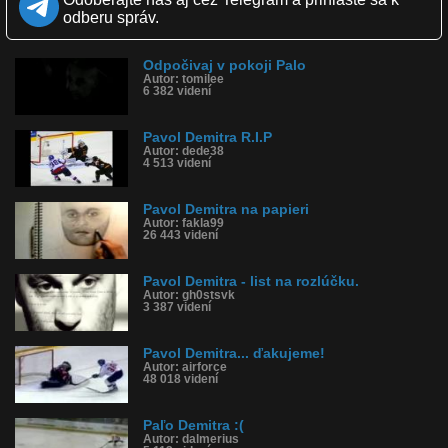
Obľúbené: 21
odberu správ.
Komentárov: 32
Dľžka: 3:19
Kategória: šokujúce
Odpočivaj v pokoji Palo
Tagy: demitra, hokej, slovensko
Autor: tomilee
6 382 videní
História sledovanosti videa:
Pavol Demitra R.I.P
Autor: dede38
4 513 videní
Pavol Demitra na papieri
Autor: fakla99
26 443 videní
Pavol Demitra - list na rozlúčku.
Autor: gh0stsvk
3 387 videní
Pavol Demitra... ďakujeme!
Autor: airforce
48 018 videní
Paľo Demitra :(
Autor: dalmerius