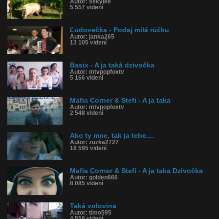
Autor: sekylee
5 557 videní
Ľudovečka - Podaj milá rúčku
Autor: janka265
13 105 videní
Basix - A ja taká dzivočka
Autor: mtvpopfoxtv
5 166 videní
Mafia Corner & Stefi - A ja taka
Autor: mtvpopfoxtv
2 548 videní
Ako ty mne, tak ja tebe....
Autor: zuzka2727
18 595 videní
Mafia Corner & Stefi - A ja taka Dzivočka
Autor: golden666
8 085 videní
Taká volovina
Autor: timo595
4 556 videní