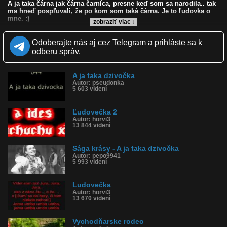
A ja taka čárna jak čárna čarníca, presne keď som sa narodila.. tak
ma hneď pospľuvali, že po kom som taká čárna. Je to ľudovka o
mne. :)
zobraziť viac ↓
Kvalita:
Zverejnené: 5.11.2011 8:13
Odoberajte nás aj cez Telegram a prihláste sa k
Páči sa: 0% (1 hlasov)
odberu správ.
Obľúbené: 1
Komentárov: 16
Dľžka: 2:40
A ja taka dzivočka
Kategória: hudba
Autor: pseudonka
5 603 videní
Tagy: a ja taka čarna, ľudovečka, východňarske piesne, o mne
História sledovanosti videa:
Ľudovečka 2
Autor: horvi3
13 844 videní
Sága krásy - A ja taka dzivočka
Autor: pepo9941
5 993 videní
Ludovečka
Autor: horvi3
13 670 videní
Vychodňarske rodeo