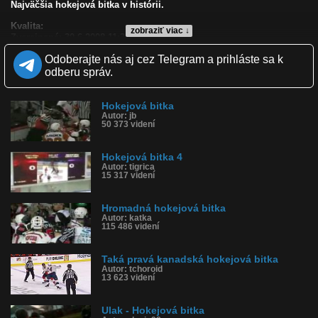
Najväčšia hokejová bitka v histórii.
Kvalita:
zobraziť viac ↓
Zverejnené: 30.6.2008 11:38
Páči sa: 94% (48 hlasov)
Odoberajte nás aj cez Telegram a prihláste sa k
Obľúbené: 29
Komentárov: 62
odberu správ.
Dľžka: 5:24
Kategória: športy
Tagy: hokej, bitka, kanada, rusko
Hokejová bitka
Autor: jb
História sledovanosti videa:
50 373 videní
Hokejová bitka 4
Autor: tigrica
15 317 videní
Hromadná hokejová bitka
Autor: katka
115 486 videní
Taká pravá kanadská hokejová bitka
Autor: tchoroid
13 623 videní
Ulak - Hokejová bitka