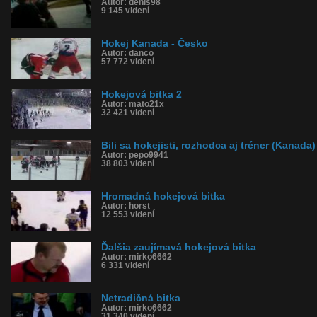
Autor: denis98
9 145 videní
Hokej Kanada - Česko
Autor: danco
57 772 videní
Hokejová bitka 2
Autor: mato21x
32 421 videní
Bili sa hokejisti, rozhodca aj tréner (Kanada)
Autor: pepo9941
38 803 videní
Hromadná hokejová bitka
Autor: horst
12 553 videní
Ďalšia zaujímavá hokejová bitka
Autor: mirko6662
6 331 videní
Netradičná bitka
Autor: mirko6662
31 340 videní