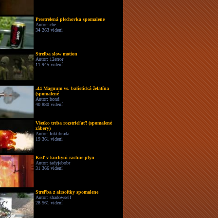
Prestrelená plechovka spomalene
Autor: che
34 263 videní
Strelba slow motion
Autor: 12error
11 945 videní
.44 Magnum vs. balistická želatína
(spomalené
Autor: bond
40 880 videní
Všetko treba rozstrieľať! (spomalené
zábery)
Autor: loktibrada
19 361 videní
Keď v kuchyni rachne plyn
Autor: tadyjebobr
31 366 videní
Streľba z airsoftky spomalene
Autor: shadowself
28 561 videní