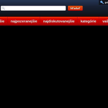
pr
šie
najpozeranejšie
najdiskutovanejšie
kategórie
vaš