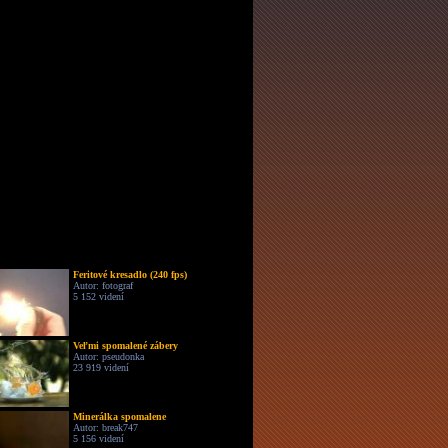
Feritové kresadlo (240 fps)
Autor: fotograf
5 152 videní
Veľmi spomalené zábery
Autor: pseudonka
23 919 videní
Minerálka spomalene
Autor: break747
5 156 videní