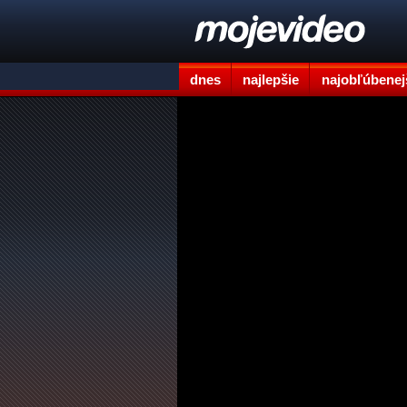
dnes
najlepšie
najobľúbenej