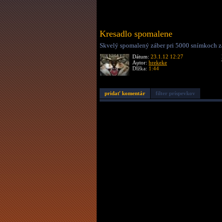
Kresadlo spomalene
Skvelý spomalený záber pri 5000 snímkoch za
Dátum:
23.1.12 12:27
Autor:
brekeke
Dĺžka:
1:44
pridať komentár
filter príspevkov