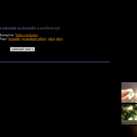
 sekundu na kresadlo a oceľovú tyč.
Kategória:
Veda a technika
Tagy:
kresadlo
spomalené zábery
iskra
iskry
zobraziť viac ↓