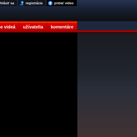
ihlásiť sa
registrácia
pridať video
e videá
užívatelia
komentáre