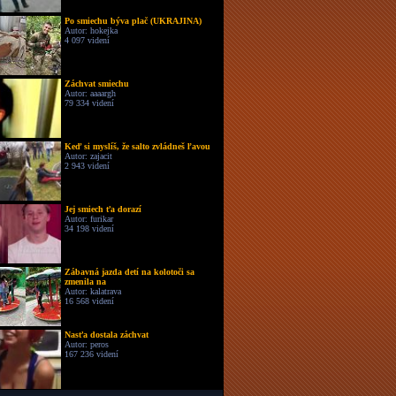
Po smiechu býva plač (UKRAJINA)
Autor: hokejka
4 097 videní
Záchvat smiechu
Autor: aaaargh
79 334 videní
Keď si myslíš, že salto zvládneš ľavou
Autor: zajacit
2 943 videní
Jej smiech ťa dorazí
Autor: furikar
34 198 videní
Zábavná jazda detí na kolotoči sa
zmenila na
Autor: kalatrava
16 568 videní
Nasťa dostala záchvat
Autor: peros
167 236 videní