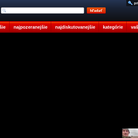
pr
šie
najpozeranejšie
najdiskutovanejšie
kategórie
vaš