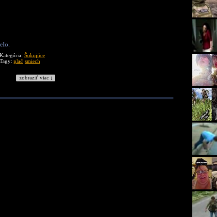
elo.
Kategória:
Šokujúce
Tagy:
plač
smiech
zobraziť viac ↓