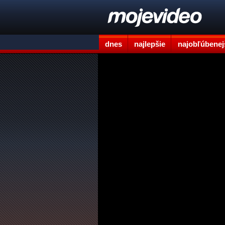
dnes
najlepšie
najobľúbenej