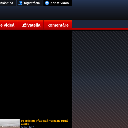
ihlásiť sa
registrácia
pridať video
e videá
užívatelia
komentáre
Po smiechu býva plač (vysmiaty ruský
vojak)
Autor: lili2