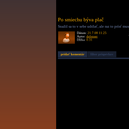
Po smiechu býva plač
Snažil sa to v sebe udržať, ale raz to prísť mus
Dátum:
21.7.08 11:25
Autor:
defenser
Dĺžka:
0:31
pridať komentár
filter príspevkov