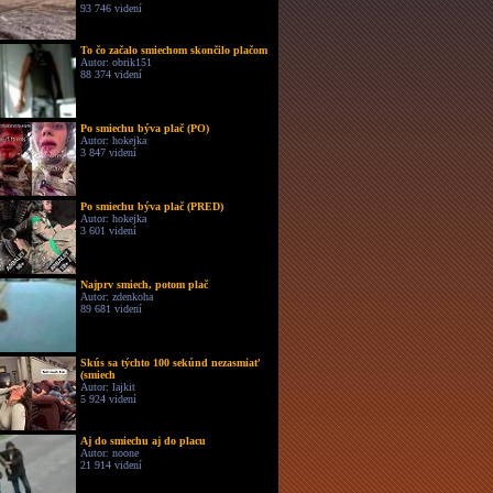
93 746 videní
To čo začalo smiechom skončilo plačom
Autor: obrik151
88 374 videní
Po smiechu býva plač (PO)
Autor: hokejka
3 847 videní
Po smiechu býva plač (PRED)
Autor: hokejka
3 601 videní
Najprv smiech, potom plač
Autor: zdenkoha
89 681 videní
Skús sa týchto 100 sekúnd nezasmiať
(smiech
Autor: lajkit
5 924 videní
Aj do smiechu aj do placu
Autor: noone
21 914 videní