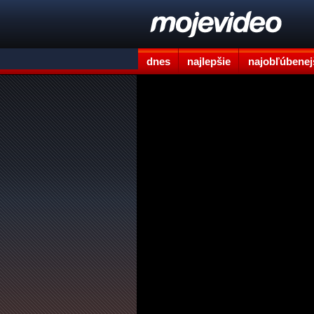
dnes
najlepšie
najobľúbenej