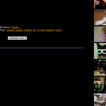
Kategória:
Hudba
Tagy:
dubstep mačka
mishka
pes
psycho
dubstep
husky
zobraziť viac ↓