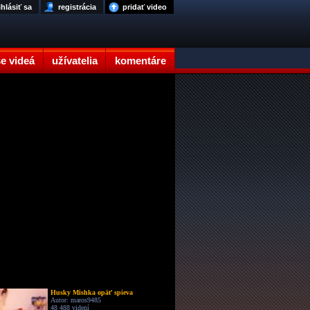
ihlásiť sa
registrácia
pridať video
e videá
užívatelia
komentáre
Husky Mishka opäť spieva
Autor: maros9485
48 488 videní