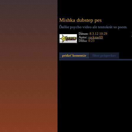
Mishka dubstep pes
Ďalšie psycho video ale tentokrát so psom.
Dátum:
8.3.12 10:29
Autor:
rockstar69
Dĺžka:
0:23
pridať komentár
filter príspevkov