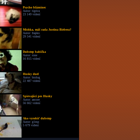
Psycho blázninec
Autor: tigrica
23 149 videní
Mishka, máš rada Justina Biebera?
Autor: frapko
29 541 videní
Dubstep babička
Autor: rone
16 815 videní
Husky duel
Autor: biolog
22 487 videní
Spievajúci pes Husky
Autor: ancore
56 662 videní
Ako vyrobiť dubstep
Autor: g1mp
5 679 videní