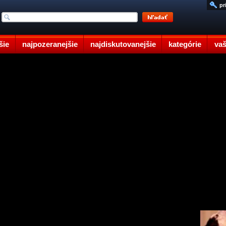
pr
šie
najpozeranejšie
najdiskutovanejšie
kategórie
vaš