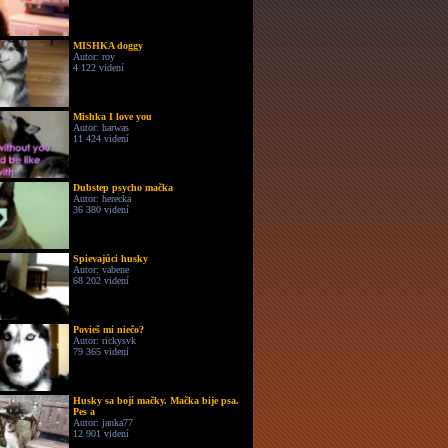
MISHKA doggy
Autor: roy
4 122 videní
Mishka I love you
Autor: harwas
11 424 videní
Dubstep psycho mačka
Autor: herecka
36 380 videní
Spievajúci husky
Autor: vabene
68 202 videní
Povieš mi niečo?
Autor: rickysvk
79 365 videní
Husky sa bojí mačky. Mačka bije psa.
Pes a
Autor: janka77
12 901 videní