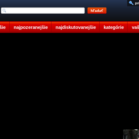
pr
šie
najpozeranejšie
najdiskutovanejšie
kategórie
vaš