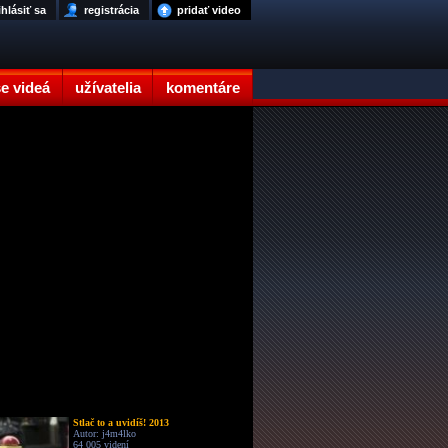
ihlásiť sa
registrácia
pridať video
e videá
užívatelia
komentáre
Stlač to a uvidíš! 2013
Autor: j4m4lko
64 005 videní