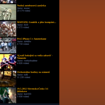
Nudná autobusová zastávka
Autor: noone
23 174 videní
MAFIÁNI: Gombík a jeho kumpáni...
Autor: th10
3 173 videní
Prvý iPhone 5 v Amsterdame
Autor: sh4d0w
4 718 videní
Aj naši hokejisti sa vedia zabaviť -
Námestie
Autor: vsetkobsadene
4 026 videní
Orchestrálne hodiny na námestí
Autor: toffi
11 239 videní
19.5.2012 Slovensko:Česko 3:1
(hlinkovo
Autor: kurt333
3 930 videní