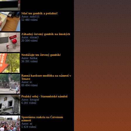
Stlač ten gombík a potiahni!
Autor: rudy111
52 480 videní
Záhadný červený gombík na ženských
Autor: tristan3
20 504 videní
Nestláčajte ten červený gombík!
Autor: furikar
36 391 videní
Ranná hardcore modlitba na námestí v
Trnave
Autor: ic
89 494 videní
Pražský orloj - Staroměstské náměstí
Autor: fotograf
6 281 videní
Spontánna reakcia na Červenom
námestí
Autor: ac
5 424 videní