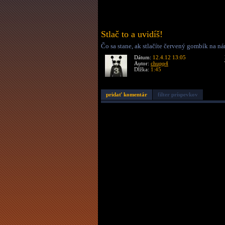
Stlač to a uvidíš!
Čo sa stane, ak stlačíte červený gombík na ná
Dátum:
12.4.12 13:05
Autor:
chupp4
Dĺžka:
1:45
pridať komentár
filter príspevkov