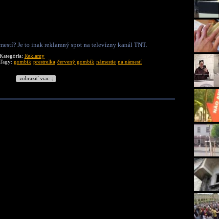
mestí? Je to inak reklamný spot na televízny kanál TNT.
Kategória:
Reklamy
Tagy:
gombík
prestrelka
červený gombík
námestie
na námestí
zobraziť viac ↓