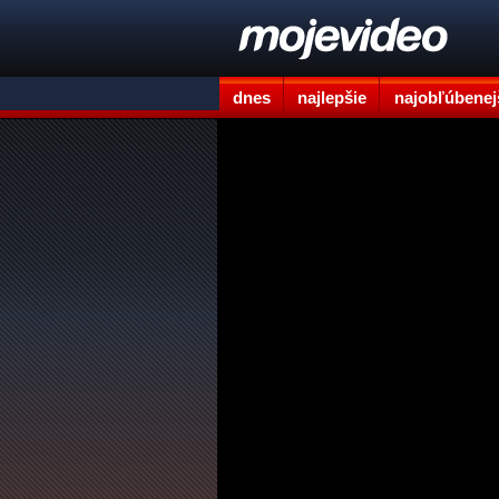
dnes
najlepšie
najobľúbenej