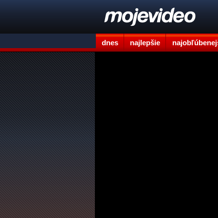
dnes
najlepšie
najobľúbenej