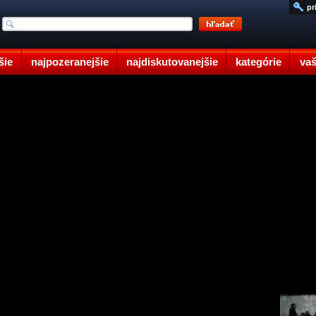
pr
šie
najpozeranejšie
najdiskutovanejšie
kategórie
vaš