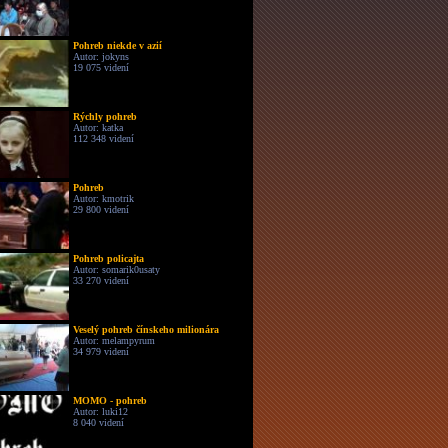
Pohreb niekde v azií
Autor: jokyns
19 075 videní
Rýchly pohreb
Autor: katka
112 348 videní
Pohreb
Autor: kmotrik
29 800 videní
Pohreb policajta
Autor: somarik0usaty
33 270 videní
Veselý pohreb čínskeho milionára
Autor: melampyrum
34 979 videní
MOMO - pohreb
Autor: luki12
8 040 videní