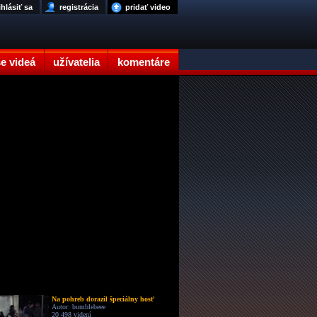
ihlásiť sa
registrácia
pridať video
e videá
užívatelia
komentáre
Na pohreb dorazil špeciálny hosť
Autor: bumblebeee
20 498 videní