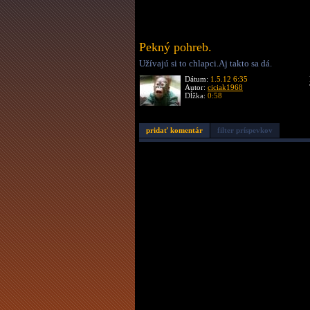
Pekný pohreb.
Užívajú si to chlapci.Aj takto sa dá.
Dátum:
1.5.12 6:35
Autor:
ciciak1968
Dĺžka:
0:58
pridať komentár
filter príspevkov