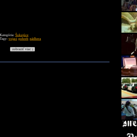
Kategória:
Šokujúce
Tagy:
vojaci
pohreb
nádhera
zobraziť viac ↓