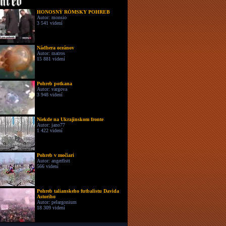
HONOSNÝ RÓMSKY POHREB
Autor: monsio
3 541 videní
Nádhera oceánov
Autor: matros
15 881 videní
Pohreb potkana
Autor: vargova
3 948 videní
Niekde na Ukrajinskom fronte
Autor: jano77
1 422 videní
Pohreb v močiari
Autor: angerfistt
566 videní
Pohreb talianskeho futbalistu Davida
Astoriho
Autor: pelargonium
18 309 videní