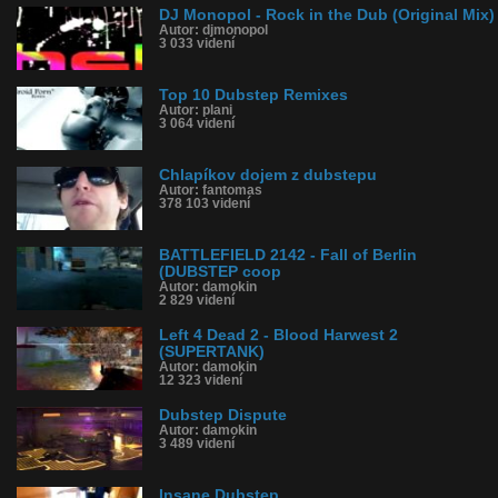
DJ Monopol - Rock in the Dub (Original Mix)
Autor: djmonopol
3 033 videní
Top 10 Dubstep Remixes
Autor: plani
3 064 videní
Chlapíkov dojem z dubstepu
Autor: fantomas
378 103 videní
BATTLEFIELD 2142 - Fall of Berlin
(DUBSTEP coop
Autor: damokin
2 829 videní
Left 4 Dead 2 - Blood Harwest 2
(SUPERTANK)
Autor: damokin
12 323 videní
Dubstep Dispute
Autor: damokin
3 489 videní
Insane Dubstep