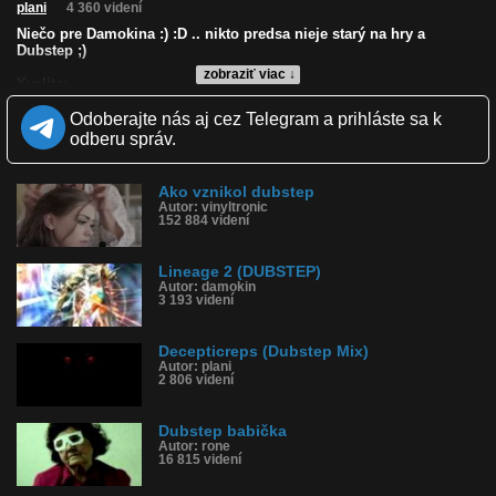
plani
4 360 videní
Niečo pre Damokina :) :D .. nikto predsa nieje starý na hry a
Dubstep ;)
zobraziť viac ↓
Kvalita:
Zverejnené: 1.5.2012 6:38
Odoberajte nás aj cez Telegram a prihláste sa k
Páči sa: 11% (9 hlasov)
Obľúbené: 0
odberu správ.
Komentárov: 1
Dľžka: 3:51
Kategória: hudba
Ako vznikol dubstep
Tagy: dubstep, damokin, techno, hudba
Autor: vinyltronic
152 884 videní
História sledovanosti videa:
Lineage 2 (DUBSTEP)
Autor: damokin
3 193 videní
Decepticreps (Dubstep Mix)
Autor: plani
2 806 videní
Dubstep babička
Autor: rone
16 815 videní