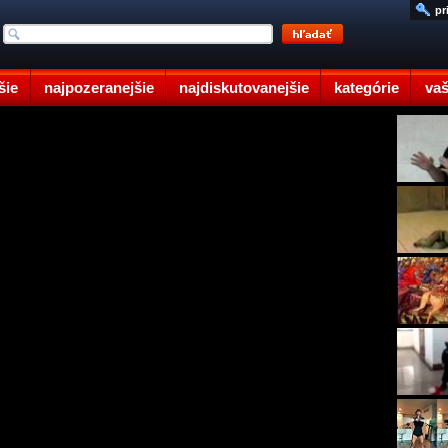
pr
šie
najpozeranejšie
najdiskutovanejšie
kategórie
vaš