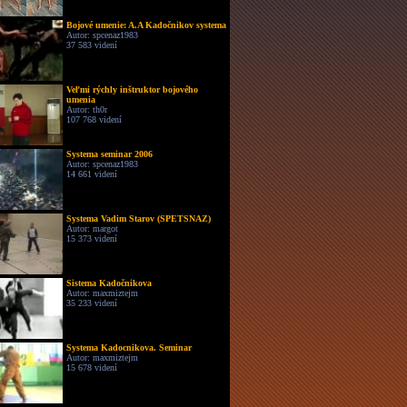
Bojové umenie: A.A Kadočnikov systema
Autor: spcenaz1983
37 583 videní
Veľmi rýchly inštruktor bojového
umenia
Autor: th0r
107 768 videní
Systema seminar 2006
Autor: spcenaz1983
14 661 videní
Systema Vadim Starov (SPETSNAZ)
Autor: margot
15 373 videní
Sistema Kadočnikova
Autor: maxmiztejm
35 233 videní
Systema Kadocnikova. Seminar
Autor: maxmiztejm
15 678 videní