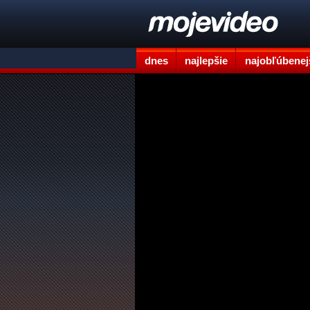
dnes
najlepšie
najobľúbenej