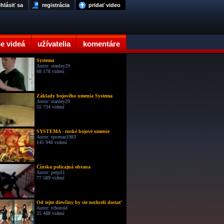
ihlásiť sa
registrácia
pridať video
e videá
užívatelia
komentáre
Systema
Autor: stanley29
68 178 videní
Základy bojového umenia Systema
Autor: stanley29
55 734 videní
SYSTEMA - ruské bojové umenie
Autor: spcenaz1983
145 948 videní
Čínska policajná obrana
Autor: perpil1
77 589 videní
Od tejto dievčiny by ste nechceli dostať
Autor: tchoroid
25 488 videní