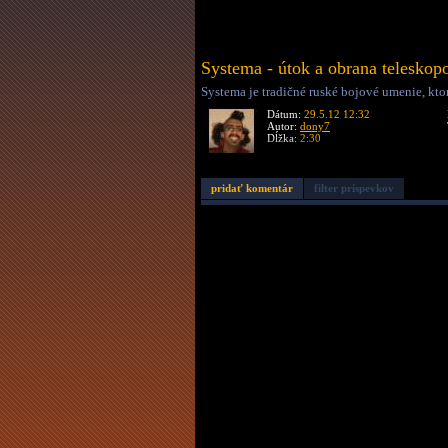
Systema - útok a obrana teleskop
Systema je tradičné ruské bojové umenie, kt
Dátum:
29.5.12 12:32
Autor:
dony7
Dĺžka:
2:30
pridať komentár
filter príspevkov