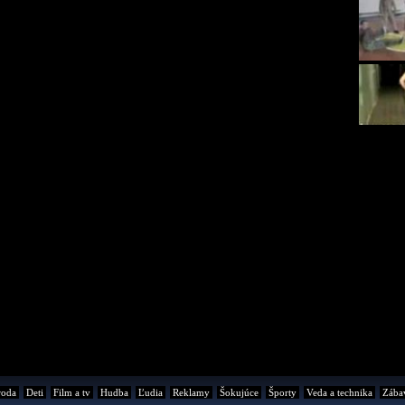
roda
Deti
Film a tv
Hudba
Ľudia
Reklamy
Šokujúce
Športy
Veda a technika
Zába