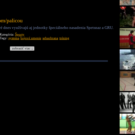
om/palicou
oré dnes využívajú aj jednotky špeciálneho nasadenia Spetsnaz a GRU.
Kategória:
Športy
Tagy:
systema
bojové umenie
sebaobrana
tréning
zobraziť viac ↓