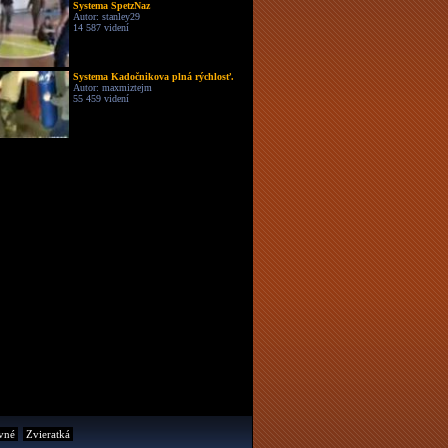
Systema SpetzNaz
Autor: stanley29
14 587 videní
Systema Kadočnikova plná rýchlosť.
Autor: maxmiztejm
55 459 videní
vné
Zvieratká