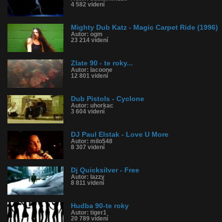
4 582 videní
Mighty Dub Katz - Magic Carpet Ride (1996)
Autor: ogm
23 214 videní
Zlate 90 - te roky...
Autor: lacoone
12 801 videní
Dub Pistols - Cyclone
Autor: uhorkac
3 604 videní
DJ Paul Elstak - Love U More
Autor: milo548
8 307 videní
Dj Quicksilver - Free
Autor: lazzy
8 811 videní
Hudba 90-te roky
Autor: tiger1
20 789 videní