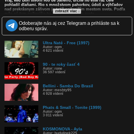
Vraj, keď Boh stvoril Rio de Janeiro, určite ho ešte raz celé
pohladil dlaňami. Rio s množstvom pahorkov, údolí a výhľadov
nad prekrásnym zálivom je totiž najkrajším mestom sveta. Podľa
zobraziť viac ↓
mňa sú tam najkrajšie trsajúce dievčatá na svete.
Kvalita:
Odoberajte nás aj cez Telegram a prihláste sa k
Zverejnené: 9.8.2008 11:54
odberu správ.
Páči sa: 95% (39 hlasov)
Obľúbené: 41
Komentárov: 20
Ultra Naté - Free (1997)
Dľžka: 2:46
Autor: ogm
4 621 videní
Kategória: hudba
Tagy: bellini, 90-te roky, roky 90-te, house, dance
História sledovanosti videa:
90 - te roky časť 4
Autor: rone
36 597 videní
Bellini - Samba Do Brasil
Autor: meshty95
4 928 videní
Phats & Small - Tonite (1999)
Autor: ogm
3 011 videní
KOSMONOVA - Ayla
Autor: budulinek225