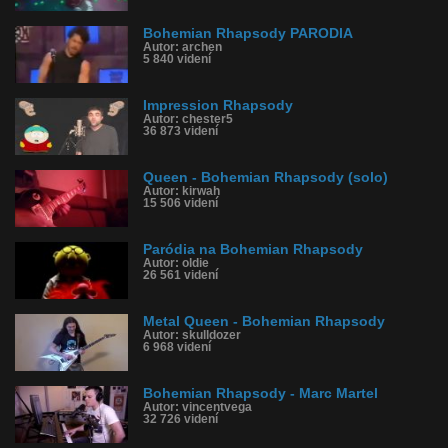
Bohemian Rhapsody PARODIA
Autor: archen
5 840 videní
Impression Rhapsody
Autor: chester5
36 873 videní
Queen - Bohemian Rhapsody (solo)
Autor: kirwah
15 506 videní
Paródia na Bohemian Rhapsody
Autor: oldie
26 561 videní
Metal Queen - Bohemian Rhapsody
Autor: skulldozer
6 968 videní
Bohemian Rhapsody - Marc Martel
Autor: vincentvega
32 726 videní