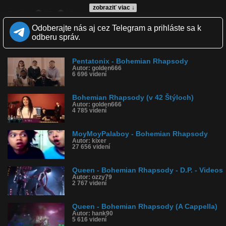
zobraziť viac ↓
Kvalita:
NQ
LQ
Zverejnené: 3.6.2012 19:41
Odoberajte nás aj cez Telegram a prihláste sa k
Páči sa: 32% (19 hlasov)
odberu správ.
Obľúbené: 1
Komentárov: 3
Dľžka: 4:57
Pentatonix - Bohemian Rhapsody
Kategória: hudba
Autor: golden666
Tagy: bohemian rhapsody, queen, los colorados
6 696 videní
História sledovanosti videa:
Bohemian Rhapsody (v 42 Štýloch)
Autor: golden666
4 785 videní
MoyMoyPalaboy - Bohemian Rhapsody
Autor: kixer
27 656 videní
Queen - Bohemian Rhapsody - D.P. - Videos
Autor: ozzy79
2 767 videní
Queen - Bohemian Rhapsody (A Cappella)
Autor: hank90
5 616 videní