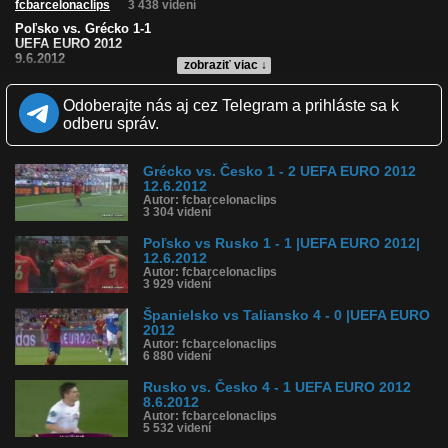
fcbarcelonaclips
3 438 videní
Poľsko vs. Grécko 1-1
UEFA EURO 2012
9.6.2012
zobraziť viac ↓
Kvalita:
NQ
LQ
Odoberajte nás aj cez Telegram a prihláste sa k
Zverejnené: 11.6.2012 17:04
odberu správ.
Páči sa: 0% (0 hlasov)
Obľúbené: 0
Komentárov: 0
Grécko vs. Česko 1 - 2 UEFA EURO 2012
Dľžka: 9:33
12.6.2012
Kategória: športy
Autor: fcbarcelonaclips
Tagy: futbal, poľsko, grécko, euro 2012
3 304 videní
História sledovanosti videa:
Poľsko vs Rusko 1 - 1 |UEFA EURO 2012|
12.6.2012
Autor: fcbarcelonaclips
3 929 videní
Španielsko vs Taliansko 4 - 0 |UEFA EURO
2012
Autor: fcbarcelonaclips
6 880 videní
Rusko vs. Česko 4 - 1 UEFA EURO 2012
8.6.2012
Autor: fcbarcelonaclips
5 532 videní