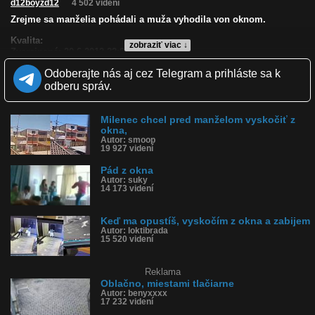
d12boyzd12
4 502 videní
Zrejme sa manželia pohádali a muža vyhodila von oknom.
Kvalita:
zobraziť viac ↓
Zverejnené: 20.6.2012 22:01
Páči sa: 100% (3 hlasov)
Odoberajte nás aj cez Telegram a prihláste sa k
Obľúbené: 1
Komentárov: 5
odberu správ.
Dľžka: 0:50
Kategória: šokujúce
Tagy: okno, pád, muž
Milenec chcel pred manželom vyskočiť z
okna,
História sledovanosti videa:
Autor: smoop
19 927 videní
Pád z okna
Autor: suky
14 173 videní
Keď ma opustíš, vyskočím z okna a zabijem
Autor: loktibrada
15 520 videní
Reklama
Oblačno, miestami tlačiarne
Autor: benyxxxx
17 232 videní