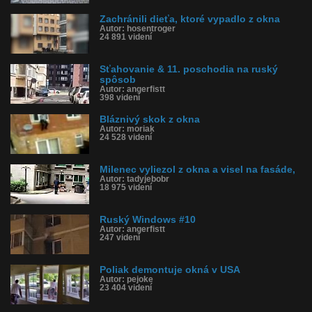
Zachránili dieťa, ktoré vypadlo z okna
Autor: hosentroger
24 891 videní
Sťahovanie & 11. poschodia na ruský
spôsob
Autor: angerfistt
398 videní
Bláznivý skok z okna
Autor: moriak
24 528 videní
Milenec vyliezol z okna a visel na fasáde,
Autor: tadyjebobr
18 975 videní
Ruský Windows #10
Autor: angerfistt
247 videní
Poliak demontuje okná v USA
Autor: pejoke
23 404 videní