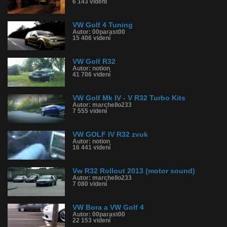
6 143 videní
VW Golf 4 Tuning
Autor: 00parast00
15 406 videní
VW Golf R32
Autor: notion
41 706 videní
VW Golf Mk IV - V R32 Turbo Kits
Autor: marchello233
7 555 videní
VW GOLF IV R32 zvuk
Autor: notion
16 441 videní
Vw R32 Rollout 2013 (motor sound)
Autor: marchello233
7 080 videní
VW Bora a VW Golf 4
Autor: 00parast00
22 153 videní