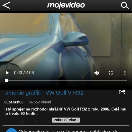
Umenie graffiti - VW Golf V R32
00parast00
56 552 videní
Istý sprejer sa rozhodol skrášliť VW Golf R32 z roku 2006. Celé mu
to trvalo 90 hodín.
zobraziť viac ↓
Kvalita:
HD
NQ
LQ
Zverejnené: 30.6.2012 12:27
Odoberajte nás aj cez Telegram a prihláste sa k