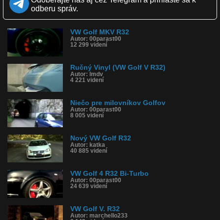
Páči sa: 92% (161 hlasov)
odberu správ.
Obľúbené: 102
Komentárov: 124
Dľžka: 4:08
VW Golf MKV R32
Kategória: auto-moto
Autor: 00parast00
Tagy: vw volkswagen, golf v r32, tuning, sprej, sprejer, umenie,
12 299 videní
grafity
História sledovanosti videa:
Ručný Vinyl (VW Golf V R32)
Autor: lmdv
4 221 videní
Niečo pre milovníkov Golfov
Autor: 00parast00
8 005 videní
Nový VW Golf R32
Autor: katka
40 885 videní
VW Golf 4 R32 Bi-Turbo
Autor: 00parast00
24 639 videní
VW Golf V. R32
Autor: marchello233