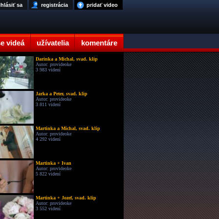
ihlásiť sa
registrácia
pridať video
e videá
užívatelia
komentáre
Darinka a Michal, svad. klip
Autor: provideoke
3 983 videní
Jarka a Peter, svad. klip
Autor: provideoke
3 811 videní
Martinka a Michal, svad. klip
Autor: provideoke
4 292 videní
Martinka + Ivan
Autor: provideoke
5 822 videní
Martinka + Jozef, svad. klip
Autor: provideoke
3 552 videní