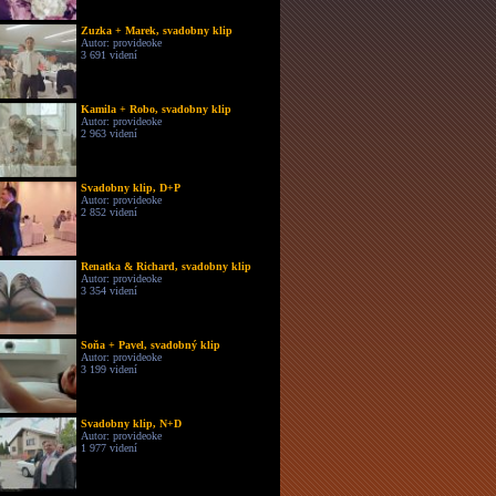
Zuzka + Marek, svadobny klip
Autor: provideoke
3 691 videní
Kamila + Robo, svadobny klip
Autor: provideoke
2 963 videní
Svadobny klip, D+P
Autor: provideoke
2 852 videní
Renatka & Richard, svadobny klip
Autor: provideoke
3 354 videní
Soňa + Pavel, svadobný klip
Autor: provideoke
3 199 videní
Svadobny klip, N+D
Autor: provideoke
1 977 videní