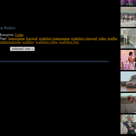
or, Košice
Kategória:
Ľudia
Tagy:
kameraman
fotograf
svadobny kameraman
svadobny fotograf
video
svadba
mladomanzelia
wedding
svadobne video
svadobne foto
zobraziť viac ↓