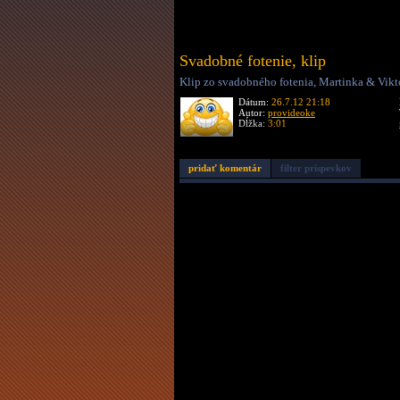
Svadobné fotenie, klip
Klip zo svadobného fotenia, Martinka & Vikt
Dátum:
26.7.12 21:18
Autor:
provideoke
Dĺžka:
3:01
pridať komentár
filter príspevkov