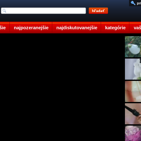
pr
šie
najpozeranejšie
najdiskutovanejšie
kategórie
vaš