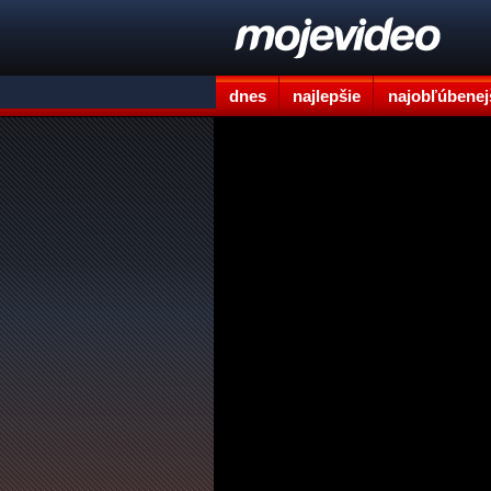
dnes
najlepšie
najobľúbenej