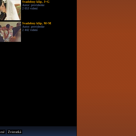
Svadobny klip, J+G
Autor: provideoke
2 053 videní
Svadobny klip, M+M
Autor: provideoke
2 442 videní
vné
Zvieratká