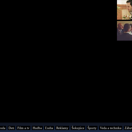
roda
Deti
Film a tv
Hudba
Ľudia
Reklamy
Šokujúce
Športy
Veda a technika
Zába