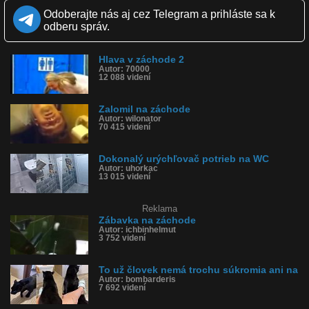
Zverejnené: 28.7.2012 7:40
Odoberajte nás aj cez Telegram a prihláste sa k
Páči sa: 0% (6 hlasov)
odberu správ.
Obľúbené: 0
Komentárov: 2
Dľžka: 0:11
Hlava v záchode 2
Kategória: zábavné
Autor: 70000
Tagy: sumec, wc
12 088 videní
História sledovanosti videa:
Zalomil na záchode
Autor: wilonator
70 415 videní
Dokonalý urýchľovač potrieb na WC
Autor: uhorkac
13 015 videní
Reklama
Zábavka na záchode
Autor: ichbinhelmut
3 752 videní
To už človek nemá trochu súkromia ani na
Autor: bombarderis
7 692 videní