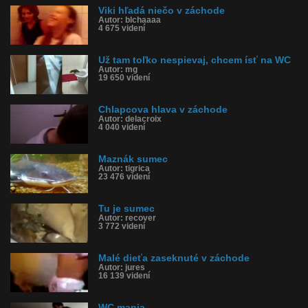
Viki hľadá niečo v záchode
Autor: blchaaaa
4 675 videní
Už tam toľko nespievaj, chcem ísť na WC
Autor: mg
19 650 videní
Chlapcova hlava v záchode
Autor: delacroix
4 040 videní
Maznák sumec
Autor: tigrica
23 476 videní
Tu je sumec
Autor: recover
3 772 videní
Malé dieťa zaseknuté v záchode
Autor: jures
16 139 videní
WC mania