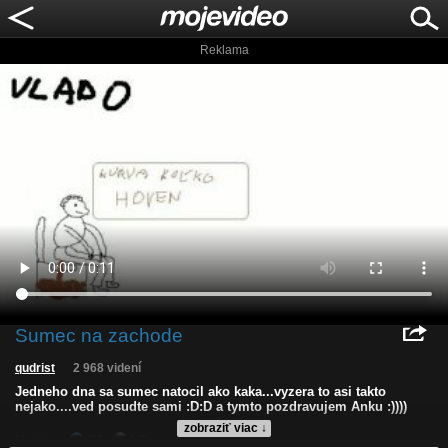
Reklama
Sumec na zachode
qudrist
2 968 videní
Jedneho dna sa sumec natocil ako kaka...vyzera to asi takto
nejako....ved posudte sami :D:D a tymto pozdravujem Anku :))))
zobraziť viac ↓
Kvalita:
NQ
LQ