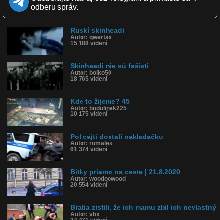
Páči sa: 64% (14 hlasov)
odberu správ.
Obľúbené: 4
Komentárov: 10
Dľžka: 5:07
Ruskí skinheadi
Kategória: šokujúce
Autor: qwertas
Tagy: skinheadi, zbili, kubanca, brne, cesko, rasizmus, bitka, hitler,
15 188 videní
cigan, rom
História sledovanosti videa:
Skinheadi nie sú fašisti
Autor: boiko50
18 765 videní
Kde to žijeme? 45
Autor: budulinek225
10 175 videní
Policajti dostali nakladačku
Autor: romales
61 374 videní
Bitky priamo na ceste | 21.8.2020
Autor: woodoowood
20 554 videní
Bratia zistili, že ich mamu zbil ich nevlastný
Autor: vbx
34 471 videní