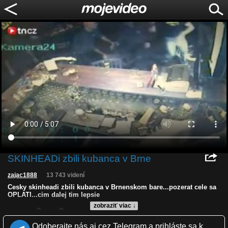
SKINHEADi zbili kubanca v Brne
zajac1888
13 743 videní
Cesky skinheadi zbili kubanca v Brnenskom bare...pozerat cele sa
OPLATI...cim dalej tim lepsie
zobraziť viac ↓
Kvalita:
NQ
LQ
Zverejnené: 6.9.2012 22:02
Odoberajte nás aj cez Telegram a prihláste sa k