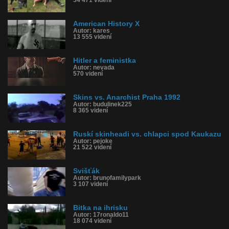
American History X
Autor: kares
13 555 videní
Hitler a feministka
Autor: nevada
570 videní
Skins vs. Anarchist Praha 1992
Autor: budulinek225
8 365 videní
Ruskí skinheadi vs. chlapci spod Kaukazu
Autor: pejoke
21 522 videní
Svišťák
Autor: brunofamilypark
3 107 videní
Bitka na ihrisku
Autor: 17ronaldo11
18 074 videní