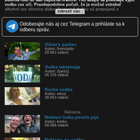
vodku cez oči. Pravdepodobne počuli, že je možné vstrebať
alkohol cez sliznice alebo, že nosné dutiny sú prepojené s
zobraziť viac ↓
hrdlom...
Odoberajte nás aj cez Telegram a prihláste sa k
Kvalita:
NQ
LQ
odberu správ.
Zverejnené: 16.9.2012 3:29
Páči sa: 23% (39 hlasov)
Obľúbené: 9
Komentárov: 83
Ožran's parties
Autor: freestailo
Dľžka: 1:01
29 963 videní
Kategória: ľudia
Tagy: vodka, oči, magori, magor, cez oči
História sledovanosti videa:
Vodka tabletnaja
Autor: 2peto2
45 376 videní
Ruska vodka
Autor: wiruz
38 053 videní
Reklama
Niektorí ľudia priveľa pijú
Autor: katka
59 586 videní
Reklama na vodku