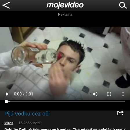
Reklama
Pijú vodku cez oči
lokes
15 255 videní
Debilita ľudí už fakt nepozná hranice. Títo adepti sa pokúšajú vypiť