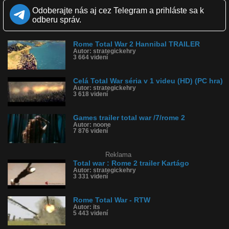
Zverejnené: 3.10.2012 17:56
Odoberajte nás aj cez Telegram a prihláste sa k
Páči sa: 100% (5 hlasov)
odberu správ.
Obľúbené: 1
Komentárov: 4
Dľžka: 1:43
Rome Total War 2 Hannibal TRAILER
Kategória: reklamy
Autor: strategickehry
Tagy: rome 2, total war, pc hra
3 664 videní
História sledovanosti videa:
Celá Total War séria v 1 videu (HD) (PC hra)
Autor: strategickehry
3 618 videní
Games trailer total war /7/rome 2
Autor: noone
7 876 videní
Reklama
Total war : Rome 2 trailer Kartágo
Autor: strategickehry
3 331 videní
Rome Total War - RTW
Autor: its
5 443 videní