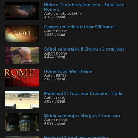
Bitka v Teutoburskom lese - Total war :
Rome 2
Autor: strategickehry
4 367 videní
Games trailerII total war /VII/rome II
Autor: noone
1 835 videní
Súboj samurajov II Shogun 2 total war
Autor: noone
4 444 videní
Rome Total War Theme
Autor: l0l789
2 606 videní
Medieval 2: Total war Crusades Trailer
Autor: ripak
3 097 videní
Súboj samurajov shogun 2 total war
Autor: noone
4 083 videní
Medieval 2 total war:gameplay