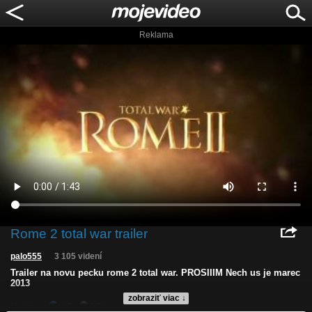
Reklama
Rome 2 total war trailer
palo555
3 105 videní
Trailer na novu pecku rome 2 total war. PROSIIIM Nech us je marec
2013
zobraziť viac ↓
Kvalita:
NQ
LQ