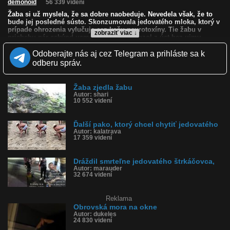
demonoid
56 339 videní
Žaba si už myslela, že sa dobre naobeduje. Nevedela však, že to
bude jej posledné sústo. Skonzumovala jedovatého mloka, ktorý v
prípade ohrozenia vylučuje cez kožu neurotoxíny. Tie žabu v
zobraziť viac ↓
priebehu pár sekúnd usmrtili a mlok vyviazol z úst bez ujmy.
Odoberajte nás aj cez Telegram a prihláste sa k
Kvalita:
NQ
LQ
odberu správ.
Zverejnené: 20.10.2012 4:52
Páči sa: 98% (180 hlasov)
Obľúbené: 108
Komentárov: 204
Žaba zjedla žabu
Autor: shari
Dľžka: 0:59
10 552 videní
Kategória: zvieratká
Tagy: mlok, žaba, jedovatý mlok, jedovatá žaba, jed
História sledovanosti videa:
Ďalší pako, ktorý chcel chytiť jedovatého
Autor: kalatrava
17 359 videní
Dráždil smrteľne jedovatého štrkáčovca,
Autor: marauder
32 674 videní
Reklama
Obrovská mora na okne
Autor: dukeles
24 830 videní