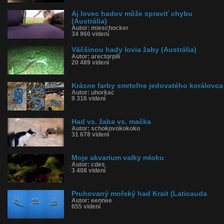
Aj lovec hadov môže spraviť chybu
(Austrália)
Autor: mieschocker
34 960 videní
Väčšinou hady lovia žaby (Austrália)
Autor: arectorpili
20 489 videní
Krásne farby smrteľne jedovatého korálovca
Autor: uhorkac
9 316 videní
Had vs. žaba vs. mačka
Autor: schokovokokoko
31 678 videní
Moje akvarium valky mloku
Autor: cdes
3 408 videní
Pruhovaný mořský had Krait (Laticauda
Autor: eennee
655 videní