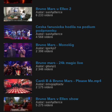
Bruno Mars u Ellen 2
Autor: sashafierce
6 233 videní
Ceska fanusicka hodila na podium
podprsenku
Autor: sashafierce
4 568 videní
Bruno Mars - Monológ
Autor: igorko7
2 398 videní
Bruno mars - 24k magic live
Autor: gitano1
2 346 videní
Cardi B & Bruno Mars - Please Me.mp4
Autor: mtvpopfoxtv
2 175 videní
Bruno Mars v Ellen show
Autor: sashafierce
5 275 videní