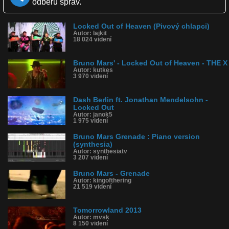
odberu správ.
Komentárov: 4
Dľžka: 3:54
Kategória: hudba
Locked Out of Heaven (Pivový chlapci)
Tagy: bruno mars, hudba, 2012
Autor: lajkit
História sledovanosti videa:
18 024 videní
Bruno Mars' - Locked Out of Heaven - THE X
Autor: kutkes
3 970 videní
Dash Berlin ft. Jonathan Mendelsohn -
Locked Out
Autor: janok5
1 975 videní
Bruno Mars Grenade : Piano version
(synthesia)
Autor: synthesiatv
3 207 videní
Bruno Mars - Grenade
Autor: kingofthering
21 519 videní
Tomorrowland 2013
Autor: mvsk
8 150 videní