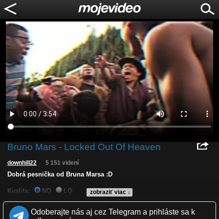
Bruno Mars - Locked Out Of Heaven
downhill22
5 151 videní
Dobrá pesnička od Bruna Marsa :D
Kvalita:
NQ
LQ
zobraziť viac ↓
Zverejnené: 2.11.2012 20:43
Páči sa: 100% (4 hlasov)
Odoberajte nás aj cez Telegram a prihláste sa k
Obľúbené: 2