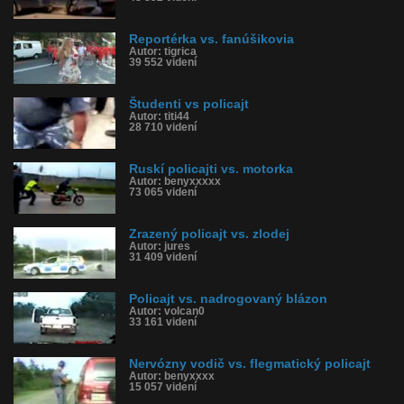
Reportérka vs. fanúšikovia
Autor: tigrica
39 552 videní
Študenti vs policajt
Autor: titi44
28 710 videní
Ruskí policajti vs. motorka
Autor: benyxxxxx
73 065 videní
Zrazený policajt vs. zlodej
Autor: jures
31 409 videní
Policajt vs. nadrogovaný blázon
Autor: volcan0
33 161 videní
Nervózny vodič vs. flegmatický policajt
Autor: benyxxxx
15 057 videní