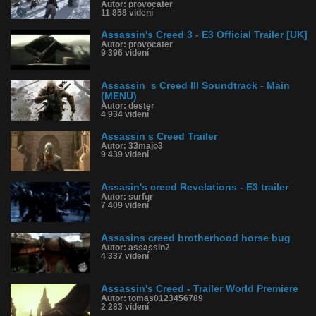
Autor: provocater
11 858 videní
Assassin's Creed 3 - E3 Official Trailer [UK]
Autor: provocater
9 396 videní
Assassin_s Creed III Soundtrack - Main
(MENU)
Autor: dester
4 934 videní
Assassin s Creed Trailer
Autor: 33majo3
9 439 videní
Assasin's creed Revelations - E3 trailer
Autor: surfur
7 409 videní
Assasins creed brotherhood horse bug
Autor: assassin2
4 337 videní
Assassin's Creed - Trailer World Premiere
Autor: tomas0123456789
2 283 videní