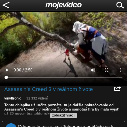
Assassin's Creed 3 v reálnom živote
vinyltronic
32 332 videní
Tohto chlapíka už určite poznáte, tu je ďalšie pokračovanie od
Assassin's Creed 3 v reálnom živote a samotná hra by mala vyjsť
už 20 novembra tohto roku.
zobraziť viac ↓
Kvalita:
HD
NQ
LQ
Odoberajte nás aj cez Telegram a prihláste sa k