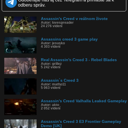
Zverejnené: 5.11.2012 1:18
odberu správ.
Páči sa: 82% (117 hlasov)
Obľúbené: 60
Komentárov: 171
Assassin's Creed v reálnom živote
Dľžka: 2:50
Autor: lovespreader
Kategória: film a tv
24 276 videní
Tagy: assasins creed, real, krátky film
História sledovanosti videa:
Assassins creed 3 game play
Autor: jesusko
4 303 videní
Real Assassin's Creed 3 - Rebel Blades
Autor: grillez
5 242 videní
Assassin´s Creed 3
Autor: matho11
5 063 videní
Assassin's Creed Valhalla Leaked Gameplay
Autor: akto
2 052 videní
Assassin's Creed 3 E3 Frontier Gameplay
Demo [UK]