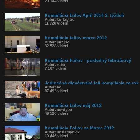
20 144 videní
Kompilácia failov Apríl 2014 3. týždeň
Autor: kerfastos
11 720 videní
Kompilácia failov marec 2012
Autor: juraj82
32 528 videní
Kompilácia Failov - posledný februárový
Autor: rebo
7 167 videní
Jedinečná dievčenská fail kompilácia za rok
Autor: ac
87 493 videní
Kompilácia failov máj 2012
Autor: newtybu
49 520 videní
Kompilácia Failov za Marec 2012
Autor: unikatnynick
10 446 videní