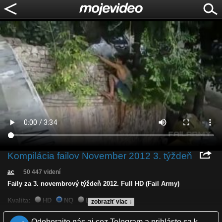
Kompilácia failov November 2012 3. týždeň
ac
50 447 videní
Faily za 3. novembrový týždeň 2012. Full HD (Fail Army)
Kvalita:
HD
NQ
LQ
zobraziť viac ↓
Zverejnené: 25.11.2012 7:41
Páči sa: 96% (52 hlasov)
Odoberajte nás aj cez Telegram a prihláste sa k