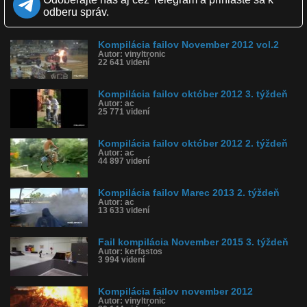
Obľúbené: 44
odberu správ.
Komentárov: 40
Dľžka: 3:34
Kategória: zábavné
Kompilácia failov November 2012 vol.2
Tagy: fail, compilation, hd, 2012, november
Autor: vinyltronic
História sledovanosti videa:
22 641 videní
Kompilácia failov október 2012 3. týždeň
Autor: ac
25 771 videní
Kompilácia failov október 2012 2. týždeň
Autor: ac
44 897 videní
Kompilácia failov Marec 2013 2. týždeň
Autor: ac
13 633 videní
Fail kompilácia November 2015 3. týždeň
Autor: kerfastos
3 994 videní
Kompilácia failov november 2012
Autor: vinyltronic